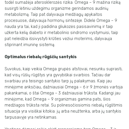
todėl sumažėja aterosklerozės rizika. Omega – 9 mažina riziką
susirgti lėtiniu uždegimu organizme gerindamos audinių
metabolizmą. Taip pat dalyvauja medžiagų apykaitos
procesuose, dalyvauja hormonų sintezėje. Didelė Omega – 9
nauda yra tai, kad ji padidina gliukozės pasisavinimą ir taip
užkerta kelią diabeto ir metabolinio sindromo vystymuisi, taip
pat neleidžia išsivystyti krūties vėžiui moterims, dalyvauja
stiprinant imuninę sistemą.
Optimalus riebalų rūgščių santykis
Suvokus, kaip veikia Omega grupės atstovai, nesunku suprasti,
kad visų rūšių rūgštys yra gyvybiškai svarbios. Tačiau dar
svarbiau yra teisingo santykio tarp jų palaikymas. Kaip jau
minėjome anksčiau, dažniausiai Omega – 6 ir 9 žmonės vartoja
pakankamai, o štai Omega – 3 dažniausiai trūksta. Kadangi jau
minėjome, kad Omega – 9 organizmas gamina pats, šios
medžiagos trūksta retai. Su polinesočiosiomis riebalų rūgštimis
situacija yra visiškai kitokia: jų arba neužtenka, arba jų santykis
tarpusavyje yra netinkamas.