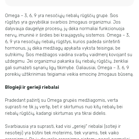
Omega – 3, 6, 9 yra nesočiųjų riebalų rūgščių grupė. Šios
rūgštys yra gyvybiškai svarbios žmogaus organizmui. Jos
dalyvauja daugelyje procesų, jų dėka normaliai funkcionuoja
nervų, imuninė ir širdies bei kraujagyslių sistemos. Omega – 3,
6, 9 yra nesočiųjų riebalų rūgštys, kurios padeda sintetinti
hormonus, jų dėka medžiagų apykaita vyksta teisingai, be
sutrikimų. Šios medžiagos vaidina svarbų vaidmenį kovojant su
uždegimu. Jei organizmui pakanka šių riebalų rūgščių, ženkliai
gali sumažėti sąnarių ligų tikimybė. Galiausiai, Omega – 3, 6, 9
poreikių užtikrinimas teigiamai veikia emocinę žmogaus būseną.
Blogieji ir gerieji riebalai
Pradedant pažintį su Omega grupės medžiagomis, verta
suprasti ne tik jų vertę, bet ir skirtumus nuo kitų riebalų bei
riebalų rūgščių, kadangi skirtumas yra tikrai didelis.
Svarbiausia yra suprasti, kad visi „gerieji“ riebalai (sotieji ir
nesotieji) yra būtini tiek moterims, tiek vyrams, tiek vaiko