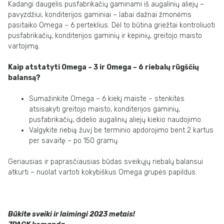
Kadangi daugelis pusfabrikačių gaminami iš augalinių aliejų –
pavyzdžiui, konditerijos gaminiai – labai dažnai žmonėms
pasitaiko Omega – 6 perteklius. Dėl to būtina griežtai kontroliuoti
pusfabrikačių, konditerijos gaminių ir kepinių, greitojo maisto
vartojimą.
Kaip atstatyti Omega – 3 ir Omega – 6 riebalų rūgščių
balansą?
Sumažinkite Omega – 6 kiekį maiste – stenkitės
atsisakyti greitojo maisto, konditerijos gaminių,
pusfabrikačių, didelio augalinių aliejų kiekio naudojimo.
Valgykite riebią žuvį be terminio apdorojimo bent 2 kartus
per savaitę – po 150 gramų.
Geriausias ir paprasčiausias būdas sveikųjų riebalų balansui
atkurti – nuolat vartoti kokybiškus Omega grupės papildus.
Būkite sveiki ir laimingi 2023 metais!