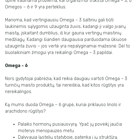
tipine vadinama problema, kai organizmui trūksta Omega – 3, o
Omegos – 6 ir 9 yra perteklius.
Manoma, kad vertingiausiu Omega – 3 šaltiniu gali būti
laukinėmis sąlygomis užauginta žuvis, kadangi ji valgo įvairų
maistą, įskaitant dumblius, iš kur gauna vertingų maistinių
medžiagų. Kadangi šiandien daugiausia parduodama ūkiuose
užauginta žuvis – jos vertė yra nepalyginamai mažesnė. Dėl to
šiuolaikiniam žmogui yra reikalingi Omega – 3 papildai.
Omega – 6
Nors gydytojai pabrėžia, kad reikia daugiau vartoti Omega – 3
turinčių maisto produktų, tai nereiškia, kad kitos rūgštys yra
nereikalingos.
Ką mums duoda Omega – 6 grupė, kuriai priklauso linolo ir
arachidono rūgštys?
Palaiko hormonų pusiausvyrą. Ypač jų poveikį jaučia
moterys menopauzės metu.
Dalyvauja ląstelių statyboje, patenka į jų struktūrą.