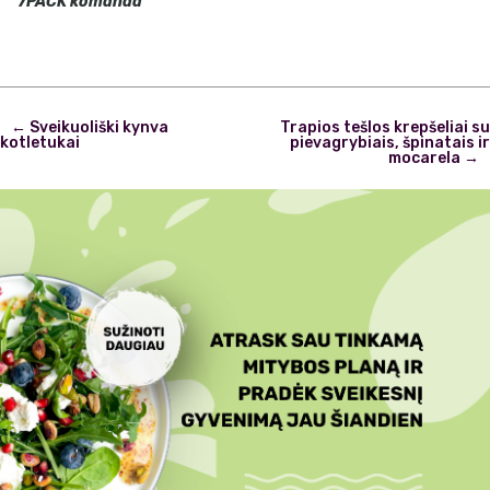
7PACK komanda
Post
←
Sveikuoliški kynva
Trapios tešlos krepšeliai su
navigation
kotletukai
pievagrybiais, špinatais ir
mocarela
→