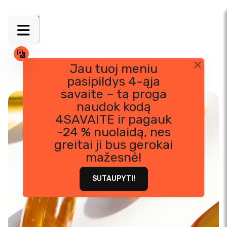
Jau tuoj meniu
pasipildys 4-ąja
Skip
savaite – ta proga
to
naudok kodą
content
4SAVAITE ir pagauk
-24 % nuolaidą, nes
greitai ji bus gerokai
mažesnė!
SUTAUPYTI!