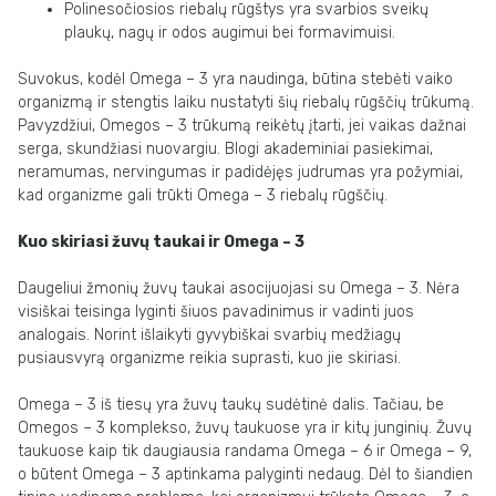
Polinesočiosios riebalų rūgštys yra svarbios sveikų
plaukų, nagų ir odos augimui bei formavimuisi.
Suvokus, kodėl Omega – 3 yra naudinga, būtina stebėti vaiko
organizmą ir stengtis laiku nustatyti šių riebalų rūgščių trūkumą.
Pavyzdžiui, Omegos – 3 trūkumą reikėtų įtarti, jei vaikas dažnai
serga, skundžiasi nuovargiu. Blogi akademiniai pasiekimai,
neramumas, nervingumas ir padidėjęs judrumas yra požymiai,
kad organizme gali trūkti Omega – 3 riebalų rūgščių.
Kuo skiriasi žuvų taukai ir Omega – 3
Daugeliui žmonių žuvų taukai asocijuojasi su Omega – 3. Nėra
visiškai teisinga lyginti šiuos pavadinimus ir vadinti juos
analogais. Norint išlaikyti gyvybiškai svarbių medžiagų
pusiausvyrą organizme reikia suprasti, kuo jie skiriasi.
Omega – 3 iš tiesų yra žuvų taukų sudėtinė dalis. Tačiau, be
Omegos – 3 komplekso, žuvų taukuose yra ir kitų junginių. Žuvų
taukuose kaip tik daugiausia randama Omega – 6 ir Omega – 9,
o būtent Omega – 3 aptinkama palyginti nedaug. Dėl to šiandien