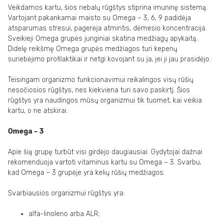
Veikdamos kartu, šios riebalų rūgštys stiprina imuninę sistemą.
Vartojant pakankamai maisto su Omega – 3, 6, 9 padidėja
atsparumas stresui, pagerėja atmintis, dėmesio koncentracija.
Sveikieji Omega grupės junginiai skatina medžiagų apykaitą.
Didelę reikšmę Omega grupės medžiagos turi kepenų
suriebėjimo profilaktikai ir netgi kovojant su ja, jei ji jau prasidėjo.
Teisingam organizmo funkcionavimui reikalingos visų rūšių
nesočiosios rūgštys, nes kiekviena turi savo paskirtį. Šios
rūgštys yra naudingos mūsų organizmui tik tuomet, kai veikia
kartu, o ne atskirai.
Omega – 3
Apie šią grupę turbūt visi girdėjo daugiausiai. Gydytojai dažnai
rekomenduoja vartoti vitaminus kartu su Omega – 3. Svarbu,
kad Omega – 3 grupėje yra kelių rūšių medžiagos.
Svarbiausios organizmui rūgštys yra:
alfa-linoleno arba ALR;