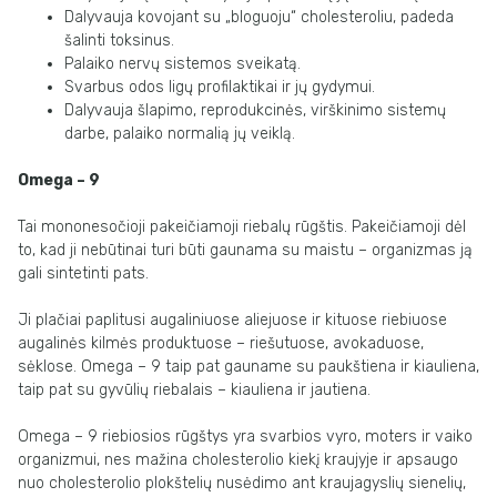
Dalyvauja kovojant su „bloguoju“ cholesteroliu, padeda
šalinti toksinus.
Palaiko nervų sistemos sveikatą.
Svarbus odos ligų profilaktikai ir jų gydymui.
Dalyvauja šlapimo, reprodukcinės, virškinimo sistemų
darbe, palaiko normalią jų veiklą.
Omega – 9
Tai mononesočioji pakeičiamoji riebalų rūgštis. Pakeičiamoji dėl
to, kad ji nebūtinai turi būti gaunama su maistu – organizmas ją
gali sintetinti pats.
Ji plačiai paplitusi augaliniuose aliejuose ir kituose riebiuose
augalinės kilmės produktuose – riešutuose, avokaduose,
sėklose. Omega – 9 taip pat gauname su paukštiena ir kiauliena,
taip pat su gyvūlių riebalais – kiauliena ir jautiena.
Omega – 9 riebiosios rūgštys yra svarbios vyro, moters ir vaiko
organizmui, nes mažina cholesterolio kiekį kraujyje ir apsaugo
nuo cholesterolio plokštelių nusėdimo ant kraujagyslių sienelių,