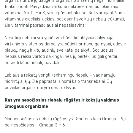
organizmui. Be jų daugelis organizmo sistemų negali normaliai
funkcionuoti. Pavyzdžiui kai kurie mikroelementai, tokie kaip
vitaminai A ir D, E ir K, yra tirpūs riebaluose. Net vartojant šiuos
vitaminus dideliais kiekias, bet esant sveikųjų riebalų trūkumui,
šie vitaminai paprasčiausiai nepasisavina.
Nesotieji riebalai yra ypač svarbūs. Jie aktyviai dalyvauja
virškinimo sistemos darbe, yra būtini hormonų gamybai, odos ir
plaukų, nagų ir kitų audinių sveikatai palaikyti. Sočiuosius
riebalus reikia vartoti saikingai, nes jų perteklius gali greitai
nusėsti kūno riebalų pavidalu.
Labiausia reikėtų vengti kenksmingų riebalų – vadinamųjų
hidrintų aliejų. Jie paprastai žinomi kaip transriebalai. Jų
poveikis organizmui yra destruktyvus.
Kas yra nesočiosios riebalų rūgštys ir koks jų vaidmuo
žmogaus organizme
Mononesočiosios riebalų rūgštys yra žinomos kaip Omega – 9, o
polinesočiosios – Omega-3 ir 6.