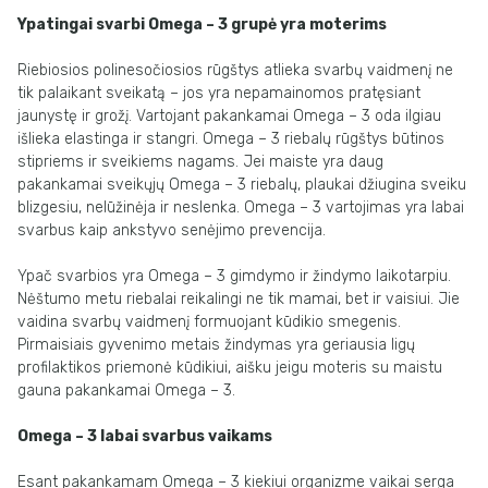
Ypatingai svarbi Omega – 3 grupė yra moterims
Riebiosios polinesočiosios rūgštys atlieka svarbų vaidmenį ne
tik palaikant sveikatą – jos yra nepamainomos pratęsiant
jaunystę ir grožį. Vartojant pakankamai Omega – 3 oda ilgiau
išlieka elastinga ir stangri. Omega – 3 riebalų rūgštys būtinos
stipriems ir sveikiems nagams. Jei maiste yra daug
pakankamai sveikųjų Omega – 3 riebalų, plaukai džiugina sveiku
blizgesiu, nelūžinėja ir neslenka. Omega – 3 vartojimas yra labai
svarbus kaip ankstyvo senėjimo prevencija.
Ypač svarbios yra Omega – 3 gimdymo ir žindymo laikotarpiu.
Nėštumo metu riebalai reikalingi ne tik mamai, bet ir vaisiui. Jie
vaidina svarbų vaidmenį formuojant kūdikio smegenis.
Pirmaisiais gyvenimo metais žindymas yra geriausia ligų
profilaktikos priemonė kūdikiui, aišku jeigu moteris su maistu
gauna pakankamai Omega – 3.
Omega – 3 labai svarbus vaikams
Esant pakankamam Omega – 3 kiekiui organizme vaikai serga