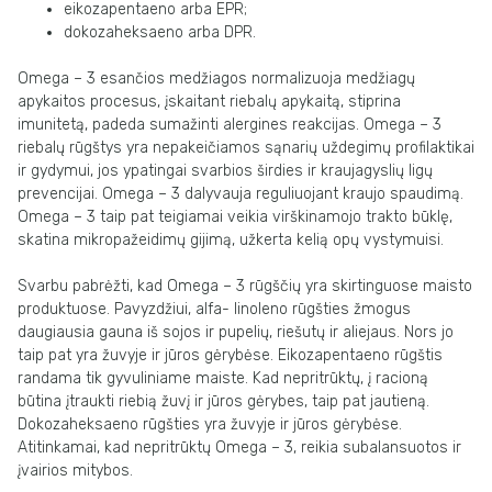
eikozapentaeno arba EPR;
dokozaheksaeno arba DPR.
Omega – 3 esančios medžiagos normalizuoja medžiagų
apykaitos procesus, įskaitant riebalų apykaitą, stiprina
imunitetą, padeda sumažinti alergines reakcijas. Omega – 3
riebalų rūgštys yra nepakeičiamos sąnarių uždegimų profilaktikai
ir gydymui, jos ypatingai svarbios širdies ir kraujagyslių ligų
prevencijai. Omega – 3 dalyvauja reguliuojant kraujo spaudimą.
Omega – 3 taip pat teigiamai veikia virškinamojo trakto būklę,
skatina mikropažeidimų gijimą, užkerta kelią opų vystymuisi.
Svarbu pabrėžti, kad Omega – 3 rūgščių yra skirtinguose maisto
produktuose. Pavyzdžiui, alfa- linoleno rūgšties žmogus
daugiausia gauna iš sojos ir pupelių, riešutų ir aliejaus. Nors jo
taip pat yra žuvyje ir jūros gėrybėse. Eikozapentaeno rūgštis
randama tik gyvuliniame maiste. Kad nepritrūktų, į racioną
būtina įtraukti riebią žuvį ir jūros gėrybes, taip pat jautieną.
Dokozaheksaeno rūgšties yra žuvyje ir jūros gėrybėse.
Atitinkamai, kad nepritrūktų Omega – 3, reikia subalansuotos ir
įvairios mitybos.