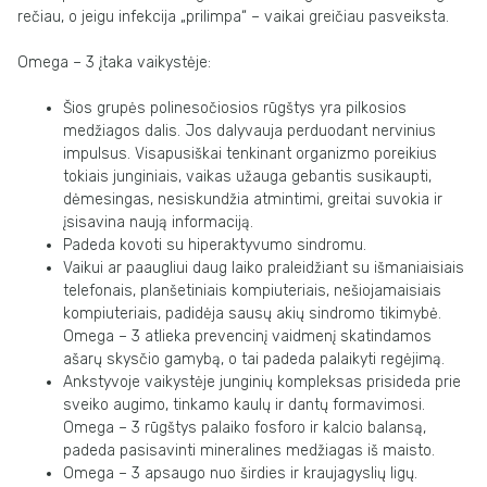
rečiau, o jeigu infekcija „prilimpa“ – vaikai greičiau pasveiksta.
Omega – 3 įtaka vaikystėje:
Šios grupės polinesočiosios rūgštys yra pilkosios
medžiagos dalis. Jos dalyvauja perduodant nervinius
impulsus. Visapusiškai tenkinant organizmo poreikius
tokiais junginiais, vaikas užauga gebantis susikaupti,
dėmesingas, nesiskundžia atmintimi, greitai suvokia ir
įsisavina naują informaciją.
Padeda kovoti su hiperaktyvumo sindromu.
Vaikui ar paaugliui daug laiko praleidžiant su išmaniaisiais
telefonais, planšetiniais kompiuteriais, nešiojamaisiais
kompiuteriais, padidėja sausų akių sindromo tikimybė.
Omega – 3 atlieka prevencinį vaidmenį skatindamos
ašarų skysčio gamybą, o tai padeda palaikyti regėjimą.
Ankstyvoje vaikystėje junginių kompleksas prisideda prie
sveiko augimo, tinkamo kaulų ir dantų formavimosi.
Omega – 3 rūgštys palaiko fosforo ir kalcio balansą,
padeda pasisavinti mineralines medžiagas iš maisto.
Omega – 3 apsaugo nuo širdies ir kraujagyslių ligų.