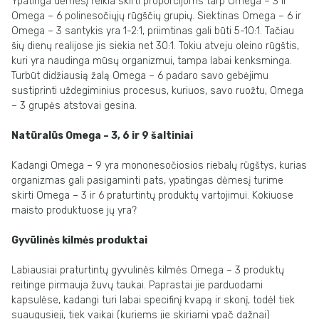
Ypatinga dėmesį reikia skirti proporcijoms tarp Omega – 3 ir
Omega – 6 polinesočiųjų rūgščių grupių. Siektinas Omega – 6 ir
Omega – 3 santykis yra 1-2:1, priimtinas gali būti 5-10:1. Tačiau
šių dienų realijose jis siekia net 30:1. Tokiu atveju oleino rūgštis,
kuri yra naudinga mūsų organizmui, tampa labai kenksminga.
Turbūt didžiausią žalą Omega – 6 padaro savo gebėjimu
sustiprinti uždegiminius procesus, kuriuos, savo ruožtu, Omega
– 3 grupės atstovai gesina.
Natūralūs Omega – 3, 6 ir 9 šaltiniai
Kadangi Omega – 9 yra mononesočiosios riebalų rūgštys, kurias
organizmas gali pasigaminti pats, ypatingas dėmesį turime
skirti Omega – 3 ir 6 praturtintų produktų vartojimui. Kokiuose
maisto produktuose jų yra?
Gyvūlinės kilmės produktai
Labiausiai praturtintų gyvulinės kilmės Omega – 3 produktų
reitinge pirmauja žuvų taukai. Paprastai jie parduodami
kapsulėse, kadangi turi labai specifinį kvapą ir skonį, todėl tiek
suaugusieji, tiek vaikai (kuriems jie skiriami ypač dažnai)