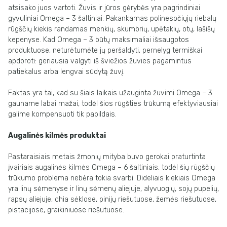
atsisako juos vartoti. Žuvis ir jūros gėrybės yra pagrindiniai
gyvuliniai Omega – 3 šaltiniai. Pakankamas polinesočiųjų riebalų
rūgščių kiekis randamas menkių, skumbrių, upėtakių, otų, lašišų
kepenyse. Kad Omega – 3 būtų maksimaliai išsaugotos
produktuose, neturėtumėte jų peršaldyti, pernelyg termiškai
apdoroti: geriausia valgyti iš šviežios žuvies pagamintus
patiekalus arba lengvai sūdytą žuvį.
Faktas yra tai, kad su šiais laikais užauginta žuvimi Omega – 3
gauname labai mažai, todėl šios rūgšties trūkumą efektyviausiai
galime kompensuoti tik papildais.
Augalinės kilmės produktai
Pastaraisiais metais žmonių mityba buvo gerokai praturtinta
įvairiais augalinės kilmės Omega – 6 šaltiniais, todėl šių rūgščių
trūkumo problema nebėra tokia svarbi. Dideliais kiekiais Omega
yra linų sėmenyse ir linų sėmenų aliejuje, alyvuogių, sojų pupelių,
rapsų aliejuje, chia sėklose, pinijų riešutuose, žemės riešutuose,
pistacijose, graikiniuose riešutuose.