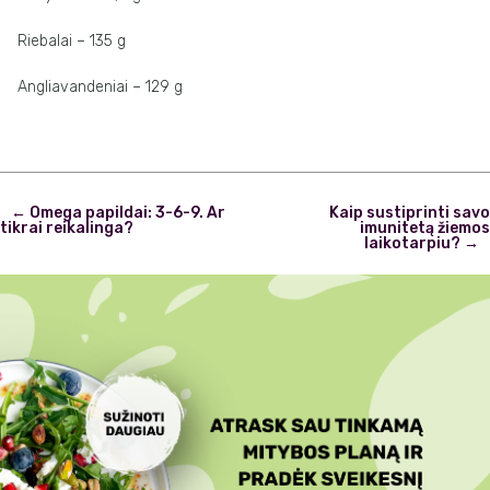
Riebalai – 135 g
Angliavandeniai – 129 g
Post
←
Omega papildai: 3-6-9. Ar
Kaip sustiprinti savo
navigation
tikrai reikalinga?
imunitetą žiemos
laikotarpiu?
→