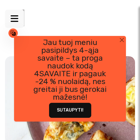
Jau tuoj meniu
pasipildys 4-ąja
Skip
savaite – ta proga
to
naudok kodą
content
4SAVAITE ir pagauk
-24 % nuolaidą, nes
greitai ji bus gerokai
mažesnė!
SUTAUPYTI!