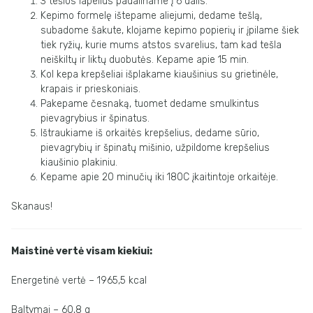
3 tešlos lapelius padaliname į 6 dalis.
Kepimo formelę ištepame aliejumi, dedame tešlą,
subadome šakute, klojame kepimo popierių ir įpilame šiek
tiek ryžių, kurie mums atstos svarelius, tam kad tešla
neiškiltų ir liktų duobutės. Kepame apie 15 min.
Kol kepa krepšeliai išplakame kiaušinius su grietinėle,
krapais ir prieskoniais.
Pakepame česnaką, tuomet dedame smulkintus
pievagrybius ir špinatus.
Ištraukiame iš orkaitės krepšelius, dedame sūrio,
pievagrybių ir špinatų mišinio, užpildome krepšelius
kiaušinio plakiniu.
Kepame apie 20 minučių iki 180C įkaitintoje orkaitėje.
Skanaus!
Maistinė vertė visam kiekiui:
Energetinė vertė – 1965,5 kcal
Baltymai – 60,8 g