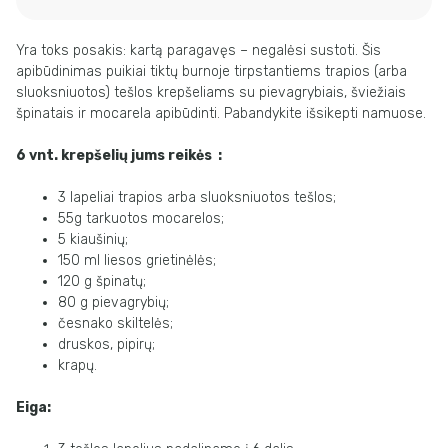
Yra toks posakis: kartą paragavęs – negalėsi sustoti. Šis
apibūdinimas puikiai tiktų burnoje tirpstantiems trapios (arba
sluoksniuotos) tešlos krepšeliams su pievagrybiais, šviežiais
špinatais ir mocarela apibūdinti. Pabandykite išsikepti namuose.
6 vnt. krepšelių jums reik
ės :
3 lapeliai trapios arba sluoksniuotos tešlos;
55g tarkuotos mocarelos;
5 kiaušinių;
150 ml liesos grietinėlės;
120 g špinatų;
80 g pievagrybių;
česnako skiltelės;
druskos, pipirų;
krapų.
Eiga: