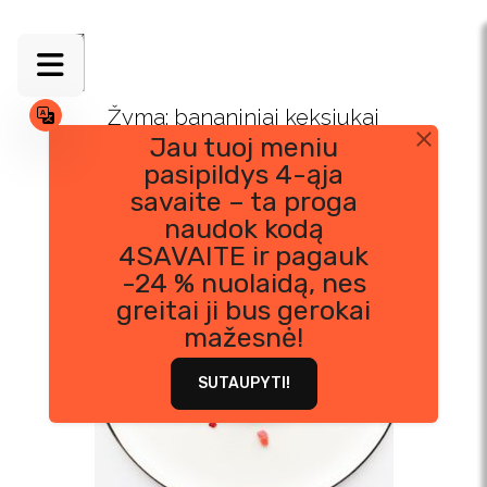
Skip
to
content
Žyma:
bananiniai keksiukai
Jau tuoj meniu
pasipildys 4-ąja
savaite – ta proga
naudok kodą
4SAVAITE ir pagauk
-24 % nuolaidą, nes
greitai ji bus gerokai
mažesnė!
SUTAUPYTI!