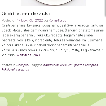
Greiti bananiniai keksiukai
Posted on
17 lapkričio, 2022
by
Kornelija Lu
Greiti bananiniai keksiukai Jūsų namuose! Sveiki receptai kartu su
7pack. Mėgaukitės gamindami namuose. Šiandien pristatome jums
labai skanių bananinių keksiukų receptą. Pagaminsite jį labai
paprastai vos iš kelių ingredientų. Tobulas variantas, kai užsimanai
ko nors skanaus čia ir dabar! Norint pagaminti bananinius
keksiukus Jums reikės: 1 kiaušinis; 30 g ryžių miltų; 10 g kakavos; 1
vidutinio
Skaityti daugiau
Posted in
Receptai
Tagged
bananiniai keksiukai
,
greitas receptas
,
keksiukai
,
receptas