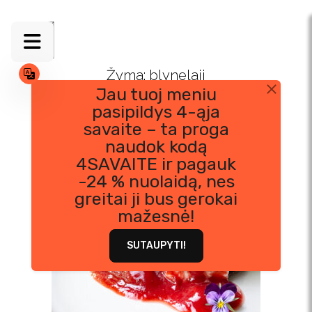
Skip
to
content
Žyma:
blynelaii
Jau tuoj meniu
pasipildys 4-ąja
savaite – ta proga
naudok kodą
4SAVAITE ir pagauk
-24 % nuolaidą, nes
greitai ji bus gerokai
mažesnė!
SUTAUPYTI!