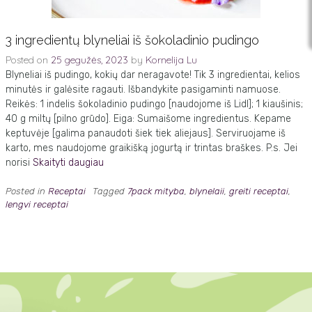
3 ingredientų blyneliai iš šokoladinio pudingo
Posted on
25 gegužės, 2023
by
Kornelija Lu
Blyneliai iš pudingo, kokių dar neragavote! Tik 3 ingredientai, kelios
minutės ir galėsite ragauti. Išbandykite pasigaminti namuose.
Reikės: 1 indelis šokoladinio pudingo [naudojome iš Lidl]; 1 kiaušinis;
40 g miltų [pilno grūdo]. Eiga: Sumaišome ingredientus. Kepame
keptuvėje [galima panaudoti šiek tiek aliejaus]. Serviruojame iš
karto, mes naudojome graikišką jogurtą ir trintas braškes. P.s. Jei
norisi
Skaityti daugiau
Posted in
Receptai
Tagged
7pack mityba
,
blynelaii
,
greiti receptai
,
lengvi receptai