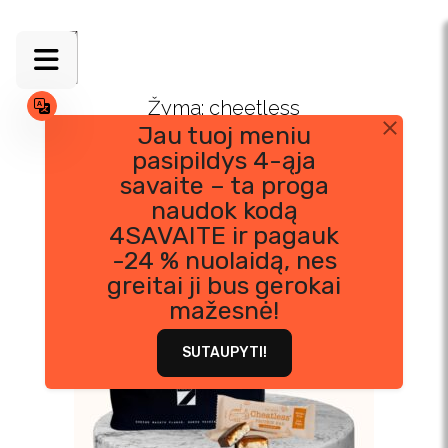
Skip
to
content
Žyma:
cheetless
Jau tuoj meniu
pasipildys 4-ąja
savaite – ta proga
naudok kodą
4SAVAITE ir pagauk
-24 % nuolaidą, nes
greitai ji bus gerokai
mažesnė!
SUTAUPYTI!