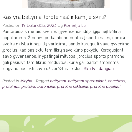
Kas yra baltymai (proteinas) ir kam jie skirti?
Posted on
19 balandžio, 2023
by
Kornelija Lu
Pastaraisiais metais sveikos gyvensenos idėja įgijo neįtikėtiną
populiarumą. Žmonės perka abonementus į sporto sales, domisi
sveika mityba ir papildų vartojimu, bando koreguoti savo gyvenimo
įpročius, kad pasiektų tam tikrų savo kūno pokyčių. Koreguojant
savo gyvensenos, ir ypatingai mitybos, įpročius sporto pramonė
gali pasiūlyti tam tikrus produktus, kurie gali padėti žmonėms
lengviau pasiekti savo užsibrėžtus tikslus.
Skaityti daugiau
Posted in
Mityba
Tagged
baltymai
,
baltymai sportuojant
,
cheetless
,
proteinas
,
proteino batoneliai
,
proteino kokteiliai
,
proteino papildai