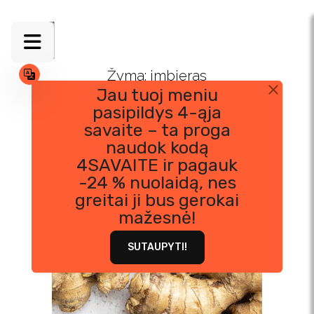
Skip
to
content
Žyma:
imbieras
Jau tuoj meniu
pasipildys 4-ąja
savaite – ta proga
naudok kodą
4SAVAITE ir pagauk
-24 % nuolaidą, nes
greitai ji bus gerokai
mažesnė!
SUTAUPYTI!