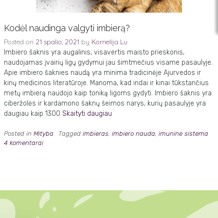
Kodėl naudinga valgyti imbierą?
Posted on
21 spalio, 2021
by
Kornelija Lu
Imbiero šaknis yra augalinis, visavertis maisto prieskonis,
naudojamas įvairių ligų gydymui jau šimtmečius visame pasaulyje.
Apie imbiero šaknies naudą yra minima tradicinėje Ajurvedos ir
kinų medicinos literatūroje. Manoma, kad indai ir kinai tūkstančius
metų imbierą naudojo kaip toniką ligoms gydyti. Imbiero šaknis yra
ciberžolės ir kardamono šaknų šeimos narys, kurių pasaulyje yra
daugiau kaip 1300
Skaityti daugiau
Posted in
Mityba
Tagged
imbieras
,
imbiero nauda
,
imunine sistema
4 komentarai