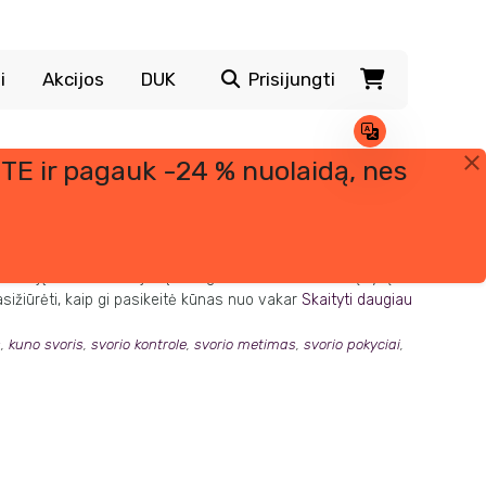
i
Akcijos
DUK
Prisijungti
TE ir pagauk -24 % nuolaidą, nes
troliuojate savo kūno pokyčius?” Dažniausias atsakymas
užinoję, kad dažnas jūsų draugas sveriasi kiekvieną rytą. Kai
pasižiūrėti, kaip gi pasikeitė kūnas nuo vakar
Skaityti daugiau
s
,
kuno svoris
,
svorio kontrole
,
svorio metimas
,
svorio pokyciai
,