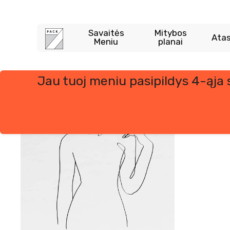
Skip
to
content
Savaitės
Mitybos
Atas
Meniu
planai
Jau tuoj meniu pasipildys 4-ąja