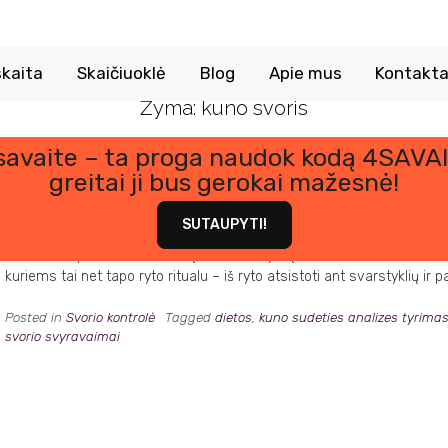
kaita
Skaičiuoklė
Blog
Apie mus
Kontakta
Žyma:
kuno svoris
 savaite – ta proga naudok kodą 4SAVAI
greitai ji bus gerokai mažesnė!
11 priežasčių, dėl ko jūsų svoris gali svyruoti
Posted on
8 vasario, 2023
by
Kornelija Lu
SUTAUPYTI!
Šį savo blog įrašą norėtume pradėti nuo klausimo – “Kokiu būdu kon
skamba taip – “Stebiu skaičių ant svarstyklių”. Labai nustebtumėte s
kuriems tai net tapo ryto ritualu – iš ryto atsistoti ant svarstyklių ir 
Posted in
Svorio kontrolė
Tagged
dietos
,
kuno sudeties analizes tyrima
svorio svyravaimai