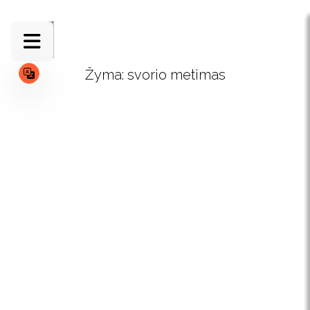
Skip
to
content
Žyma:
svorio metimas