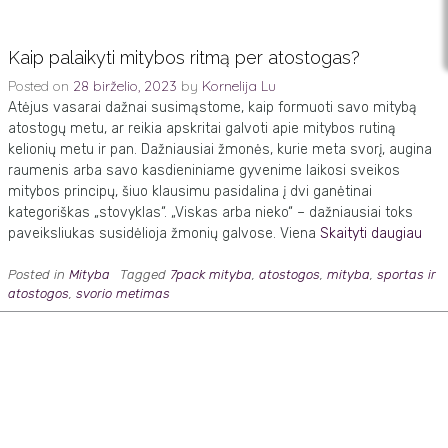
Kaip palaikyti mitybos ritmą per atostogas?
Posted on
28 birželio, 2023
by
Kornelija Lu
Atėjus vasarai dažnai susimąstome, kaip formuoti savo mitybą
atostogų metu, ar reikia apskritai galvoti apie mitybos rutiną
kelionių metu ir pan. Dažniausiai žmonės, kurie meta svorį, augina
raumenis arba savo kasdieniniame gyvenime laikosi sveikos
mitybos principų, šiuo klausimu pasidalina į dvi ganėtinai
kategoriškas „stovyklas“. „Viskas arba nieko“ – dažniausiai toks
paveiksliukas susidėlioja žmonių galvose. Viena
Skaityti daugiau
Posted in
Mityba
Tagged
7pack mityba
,
atostogos
,
mityba
,
sportas ir
atostogos
,
svorio metimas