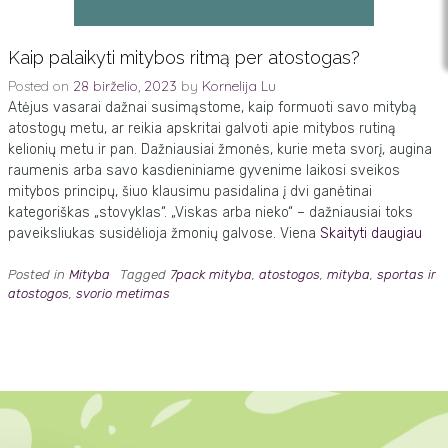
Kaip palaikyti mitybos ritmą per atostogas?
Posted on
28 birželio, 2023
by
Kornelija Lu
Atėjus vasarai dažnai susimąstome, kaip formuoti savo mitybą
atostogų metu, ar reikia apskritai galvoti apie mitybos rutiną
kelionių metu ir pan. Dažniausiai žmonės, kurie meta svorį, augina
raumenis arba savo kasdieniniame gyvenime laikosi sveikos
mitybos principų, šiuo klausimu pasidalina į dvi ganėtinai
kategoriškas „stovyklas“. „Viskas arba nieko“ – dažniausiai toks
paveiksliukas susidėlioja žmonių galvose. Viena
Skaityti daugiau
Posted in
Mityba
Tagged
7pack mityba
,
atostogos
,
mityba
,
sportas ir
atostogos
,
svorio metimas