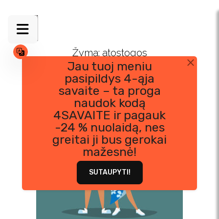
Skip
to
content
Žyma:
atostogos
Jau tuoj meniu
pasipildys 4-ąja
savaite – ta proga
naudok kodą
4SAVAITE ir pagauk
-24 % nuolaidą, nes
greitai ji bus gerokai
mažesnė!
SUTAUPYTI!