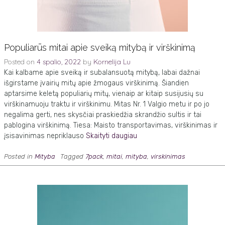
Populiarūs mitai apie sveiką mitybą ir virškinimą
Posted on
4 spalio, 2022
by
Kornelija Lu
Kai kalbame apie sveiką ir subalansuotą mitybą, labai dažnai
išgirstame įvairių mitų apie žmogaus virškinimą. Šiandien
aptarsime keletą populiarių mitų, vienaip ar kitaip susijusių su
virškinamuoju traktu ir virškinimu. Mitas Nr. 1 Valgio metu ir po jo
negalima gerti, nes skysčiai praskiedžia skrandžio sultis ir tai
pablogina virškinimą. Tiesa: Maisto transportavimas, virškinimas ir
įsisavinimas nepriklauso
Skaityti daugiau
Posted in
Mityba
Tagged
7pack
,
mitai
,
mityba
,
virskinimas