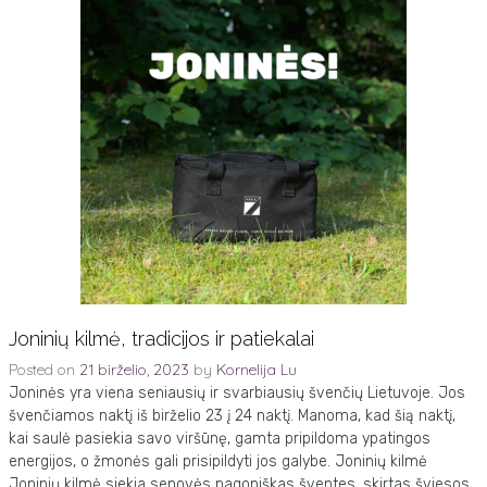
Joninių kilmė, tradicijos ir patiekalai
Posted on
21 birželio, 2023
by
Kornelija Lu
Joninės yra viena seniausių ir svarbiausių švenčių Lietuvoje. Jos
švenčiamos naktį iš birželio 23 į 24 naktį. Manoma, kad šią naktį,
kai saulė pasiekia savo viršūnę, gamta pripildoma ypatingos
energijos, o žmonės gali prisipildyti jos galybe. Joninių kilmė
Joninių kilmė siekia senovės pagoniškas šventes, skirtas šviesos