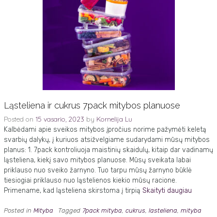
Ląsteliena ir cukrus 7pack mitybos planuose
Posted on
15 vasario, 2023
by
Kornelija Lu
Kalbėdami apie sveikos mitybos įpročius norime pažymėti keletą
svarbių dalykų, į kuriuos atsižvelgiame sudarydami mūsų mitybos
planus: 1. 7pack kontroliuoja maistinių skaidulų, kitaip dar vadinamų
ląsteliena, kiekį savo mitybos planuose. Mūsų sveikata labai
priklauso nuo sveiko žarnyno. Tuo tarpu mūsų žarnyno būklė
tiesiogiai priklauso nuo ląstelienos kiekio mūsų racione.
Primename, kad ląsteliena skirstoma į tirpią
Skaityti daugiau
Posted in
Mityba
Tagged
7pack mityba
,
cukrus
,
lasteliena
,
mityba