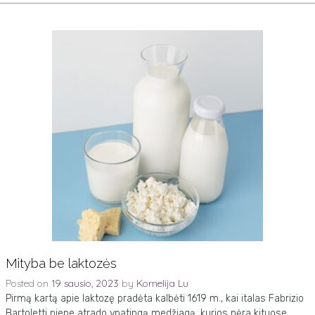
Mityba be laktozės
Posted on
19 sausio, 2023
by
Kornelija Lu
Pirmą kartą apie laktozę pradėta kalbėti 1619 m., kai italas Fabrizio
Bartoletti piene atrado ypatingą medžiagą, kurios nėra kituose