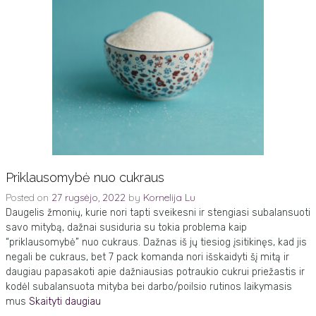
Priklausomybė nuo cukraus
Posted on
27 rugsėjo, 2022
by
Kornelija Lu
Daugelis žmonių, kurie nori tapti sveikesni ir stengiasi subalansuoti
savo mitybą, dažnai susiduria su tokia problema kaip
“priklausomybė” nuo cukraus. Dažnas iš jų tiesiog įsitikinęs, kad jis
negali be cukraus, bet 7 pack komanda nori išskaidyti šį mitą ir
daugiau papasakoti apie dažniausias potraukio cukrui priežastis ir
kodėl subalansuota mityba bei darbo/poilsio rutinos laikymasis
mus
Skaityti daugiau