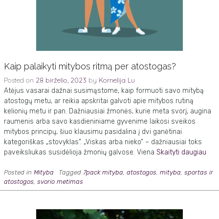
Kaip palaikyti mitybos ritmą per atostogas?
Posted on
28 birželio, 2023
by
Kornelija Lu
Atėjus vasarai dažnai susimąstome, kaip formuoti savo mitybą
atostogų metu, ar reikia apskritai galvoti apie mitybos rutiną
kelionių metu ir pan. Dažniausiai žmonės, kurie meta svorį, augina
raumenis arba savo kasdieniniame gyvenime laikosi sveikos
mitybos principų, šiuo klausimu pasidalina į dvi ganėtinai
kategoriškas „stovyklas“. „Viskas arba nieko“ – dažniausiai toks
paveiksliukas susidėlioja žmonių galvose. Viena
Skaityti daugiau
Posted in
Mityba
Tagged
7pack mityba
,
atostogos
,
mityba
,
sportas ir
atostogos
,
svorio metimas