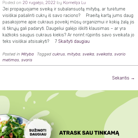
Posted on
20 rugsėjo, 2022
by
Kornelija Lu
Jei propaguojame sveiką ir subalansuotą mitybą, ar turėtume
visiškai pašalinti cukrų iš savo raciono? ⠀ Praeitą kartą jums daug
pasakojome apie cukraus poveikį mūsų organizmui ir kokią žalą jis
iš tikrųjų gali padaryti. Daugeliui galėjo iškilti klausimas – ar yra
kažkoks saugus cukraus kiekis? Ar norint rūpintis savo sveikata jo
teks visiškai atsisakyti? ⠀ 7
Skaityti daugiau
Posted in
Mityba
Tagged
cukrus
,
mityba
,
sveika
,
sveikata
,
svorio
metimas
,
svoris
Posts
Sekantis
→
navigation