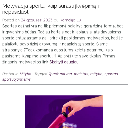
Motyvacija sportui: kaip surasti įkvėpimą ir
nepasiduoti
Posted on
24 gegužės, 2023
by
Kornelija Lu
Sportas dažnai yra ne tik priemonė palaikyti gerą fizinę formą, bet
ir gyvenimo būdas. Tačiau kartais net ir labiausiai atsidavusiems
sporto entuziastams gali prireikti papildomos motyvacijos, kad jie
palaikytų savo fizinį aktyvumą ir neapleistų sporto. Šiame
straipsnyje 7Pack komanda duos jums keletą patarimų, kaip
pasisemti įkvėpimo sportui. 1. Apibrėžkite savo tikslus Pirmas
žingsnis motyvacijos link
Skaityti daugiau
Posted in
Mityba
Tagged
7pack mityba
,
maistas
,
mityba
,
sportas
,
sportuojantiems