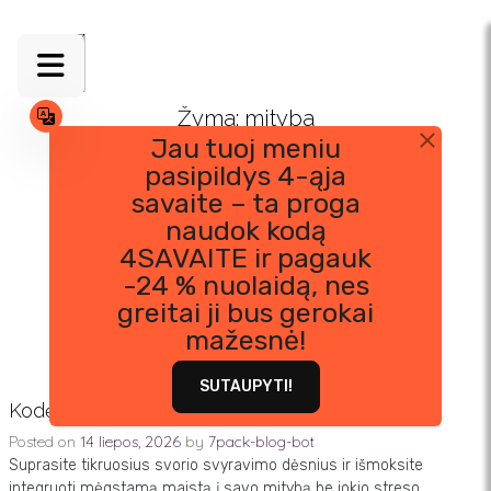
Skip
to
content
Žyma:
mityba
Jau tuoj meniu
pasipildys 4-ąja
savaite – ta proga
naudok kodą
4SAVAITE ir pagauk
-24 % nuolaidą, nes
greitai ji bus gerokai
mažesnė!
SUTAUPYTI!
Kodėl viena pica nesugadina jūsų progreso?
Posted on
14 liepos, 2026
by
7pack-blog-bot
Suprasite tikruosius svorio svyravimo dėsnius ir išmoksite
integruoti mėgstamą maistą į savo mitybą be jokio streso.