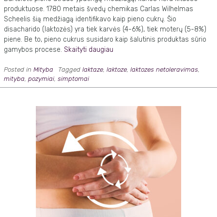
produktuose. 1780 metais švedų chemikas Carlas Wilhelmas
Scheelis šią medžiagą identifikavo kaip pieno cukrų. Šio
disacharido (laktozės) yra tiek karvės (4-6%), tiek moterų (5-8%)
piene. Be to, pieno cukrus susidaro kaip šalutinis produktas sūrio
gamybos procese.
Skaityti daugiau
Posted in
Mityba
Tagged
laktaze
,
laktoze
,
laktozes netoleravimas
,
mityba
,
pozymiai
,
simptomai