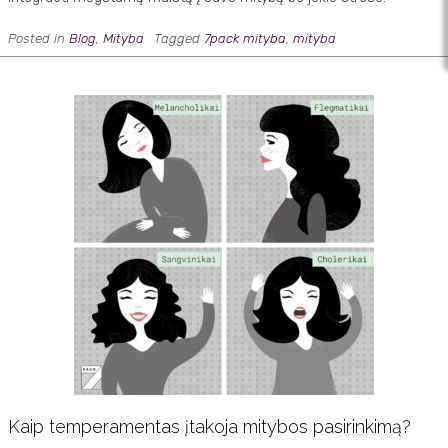
Posted in
Blog
,
Mityba
Tagged
7pack mityba
,
mityba
Kaip temperamentas įtakoja mitybos pasirinkimą?