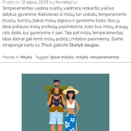
Posted on
12 liepos, 2023
by
Kornelija Lu
Temperamentas vaidina svarbų vaidmenį renkantis įvairius
dalykus gyvenime. Kiekvienas iš mūsų turi unikalių temperamento
bruožų, turinčių įtakos mūsų elgesiui ir gyvenimo būdui. Nuo jų
labai priklauso kokią profesiją pasirinksime, koks bus mūsų draugų
rato dydis, kur gyvensime ir pan. Taip pat mūsų temperamentas
labai dažnai gali lemti mūsų požiūrį į mitybos pasirinkimą. Šiame
straipsnyje kartu su 7Pack galėsite
Skaityti daugiau
Posted in
Mityba
Tagged
7pack mityba
,
mityba
,
temperamentas