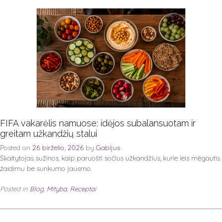
FIFA vakarėlis namuose: idėjos subalansuotam ir
greitam užkandžių stalui
Posted on
26 birželio, 2026
by
Gabijus
Skaitytojas sužinos, kaip paruošti sočius užkandžius, kurie leis mėgautis
žaidimu be sunkumo jausmo.
Posted in
Blog
,
Mityba
,
Receptai