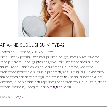
AR AKNĖ SUSIJUSI SU MITYBA?
Posted on
18 vasario, 2026
by
Greta
Aknė – ne tik paauglystės istorija Aknė daugelį metų buvo laikoma
kone privalomu paauglystės palydovu, tarsi neišvengiama augimo
dalimi. Tačiau šiandien vis daugiau žmonių supranta, kad odos
problemos nesibaigia sulaukus pilnametystės. Suaugusiųjų aknė tapo
dažna tema tiek dermatologų kabinetuose, tiek socialiniuose tinkluose.
Žmonės, kurie niekada neturėjo rimtų odos problemų jaunystėje, staiga
pastebi bėrimus, uždegimus ar
Skaityti daugiau
Posted in
Mityba