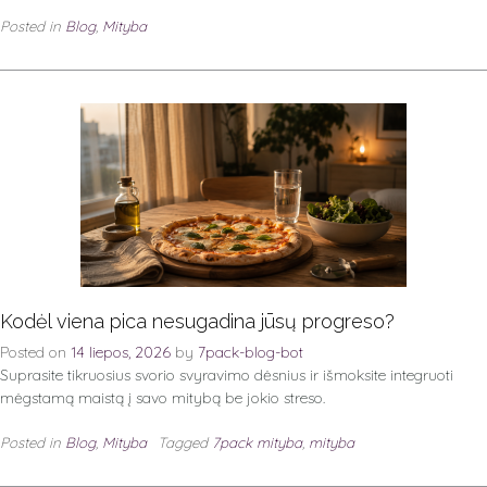
Posted in
Blog
,
Mityba
Kodėl viena pica nesugadina jūsų progreso?
Posted on
14 liepos, 2026
by
7pack-blog-bot
Suprasite tikruosius svorio svyravimo dėsnius ir išmoksite integruoti
mėgstamą maistą į savo mitybą be jokio streso.
Posted in
Blog
,
Mityba
Tagged
7pack mityba
,
mityba