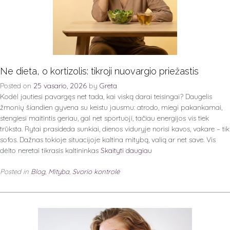
Ne dieta, o kortizolis: tikroji nuovargio priežastis
Posted on
25 vasario, 2026
by
Greta
Kodėl jautiesi pavargęs net tada, kai viską darai teisingai? Daugelis
žmonių šiandien gyvena su keistu jausmu: atrodo, miegi pakankamai,
stengiesi maitintis geriau, gal net sportuoji, tačiau energijos vis tiek
trūksta. Rytai prasideda sunkiai, dienos viduryje norisi kavos, vakare – tik
sofos. Dažnas tokioje situacijoje kaltina mitybą, valią ar net save. Vis
dėlto neretai tikrasis kaltininkas
Skaityti daugiau
Posted in
Blog
,
Mityba
,
Svorio kontrolė