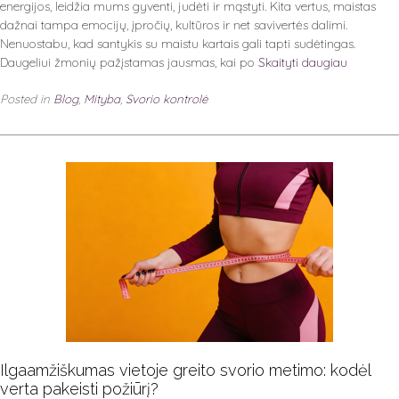
energijos, leidžia mums gyventi, judėti ir mąstyti. Kita vertus, maistas
dažnai tampa emocijų, įpročių, kultūros ir net savivertės dalimi.
Nenuostabu, kad santykis su maistu kartais gali tapti sudėtingas.
Daugeliui žmonių pažįstamas jausmas, kai po
Skaityti daugiau
Posted in
Blog
,
Mityba
,
Svorio kontrolė
Ilgaamžiškumas vietoje greito svorio metimo: kodėl
verta pakeisti požiūrį?