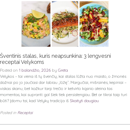
Šventinis stalas, kuris neapsunkina: 3 lengvesni
receptai Velykoms
Posted on
1 balandžio, 2026
by
Greta
Velykos – tai viena iš tų švenčių, kai stalas lūžta nuo maisto, o žmonės
dažnai po jo jaučiasi dar labiau „lūžę“. Margučiai, mišrainės, kepiniai –
viskas skanu, bet kažkur tarp trečio ir ketvirto kąsnio ateina tas
momentas, kai supranti: gal šiek tiek persistengiau. Bet ar tikrai taip turi
būti? Įdomu tai, kad Velykų tradicija iš
Skaityti daugiau
Posted in
Receptai