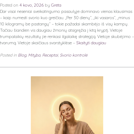
Posted on
4 kovo, 2026
by
Greta
Dar visai neseniai sveikatingumo pasaulyje dominavo vienas klausimas
– kaip numesti svorio kuo greičiau. „Per 30 dienų“, „iki vasaros“, „minus
10 kilogramų be pastangų“ – tokie pažadai skambėjo iš visų kampų.
Tačiau šiandien vis daugiau žmonių atsigręžia į kitą kryptį. Vietoje
trumpalaikių rezultatų jie renkasi ilgalaikę strategiją. Vietoje skubėjimo –
tvarumą. Vietoje skaičiaus svarstyklėse –
Skaityti daugiau
Posted in
Blog
,
Mityba
,
Receptai
,
Svorio kontrolė