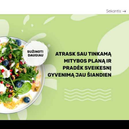
Posts
Sekantis
→
navigation