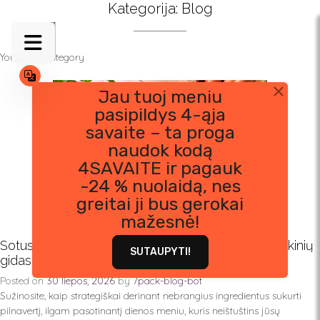
Skip
Kategorija:
Blog
to
content
Your blog category
Jau tuoj meniu
pasipildys 4-ąja
savaite – ta proga
naudok kodą
4SAVAITE ir pagauk
-24 % nuolaidą, nes
greitai ji bus gerokai
mažesnė!
Sotus dienos meniu be didelių išlaidų: praktinis pirkinių
SUTAUPYTI!
gidas
Posted on
30 liepos, 2026
by
7pack-blog-bot
Sužinosite, kaip strategiškai derinant nebrangius ingredientus sukurti
pilnavertį, ilgam pasotinantį dienos meniu, kuris neištuštins jūsų