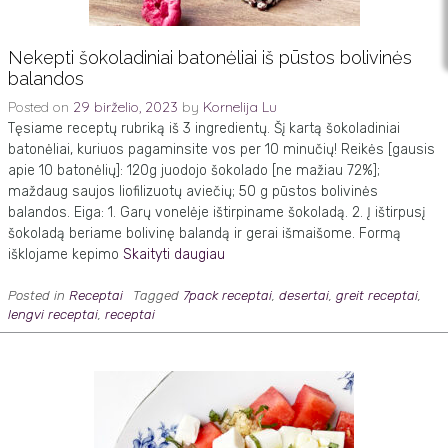
Nekepti šokoladiniai batonėliai iš pūstos bolivinės
balandos
Posted on
29 birželio, 2023
by
Kornelija Lu
Tęsiame receptų rubriką iš 3 ingredientų. Šį kartą šokoladiniai
batonėliai, kuriuos pagaminsite vos per 10 minučių! Reikės [gausis
apie 10 batonėlių]: 120g juodojo šokolado [ne mažiau 72%];
maždaug saujos liofilizuotų aviečių; 50 g pūstos bolivinės
balandos. Eiga: 1. Garų vonelėje ištirpiname šokoladą. 2. Į ištirpusį
šokoladą beriame bolivinę balandą ir gerai išmaišome. Formą
išklojame kepimo
Skaityti daugiau
Posted in
Receptai
Tagged
7pack receptai
,
desertai
,
greit receptai
,
lengvi receptai
,
receptai