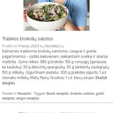
Traškios brokolių salotos
Posted on
9 kovo, 2023
by
Kornelija Lu
Dalinamės traškiomis brokolių salotomis. Lengvai ir greitai
pagaminamos – patiks kiekvienam, siekiančiam sveikai ir skaniai
maitintis. Jums reikės: 380 g brokolio; 155 g vynuogių (geriausia
be kauliukų); 30 g džiovintų spanguolių; 30 g lukštentų saulėgrąžų;
150 g ridikėlių. Jogurtiniam padažui: 200 g graikiško jogurto; 1 a.š.
česnako miltelių; Maltų Pipirų; Druskos; 1 v.š. klevų sirupo;
Skaityti
daugiau
Posted in
Receptai
Tagged
7pack receptai
,
brokoliu salotos
,
greiti
receptai
,
lengvi receptai