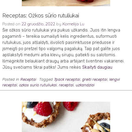
Receptas: Ožkos sūrio rutuliukai
Posted on
22 gruodžio, 2022
by
Kornelija Lu
Šie ožkos sūrio rutuliukai yra puikus užkandis. Juos itin lengva
pagaminti – tereikia sumaišyti kelis ingredientus, suformuoti
rutuliukus, juos atšaldyti, išvolioti pasirinktuose prieduose ir
įsmeigti po pretzel tipo valgomą pagaliuką. Taip pat galite juos
apšlakstyti medumi arba klevų sirupu, patiekti su salotomis.
Išmėginkite belaukiant draugų arba artėjant šventinei vakarienei.
Jūsų svečiams tikrai patiks! Jums reikės
Skaityti daugiau
Posted in
Receptai
Tagged
7pack receptai
,
greiti receptai
,
lengvi
receptai
,
ozkos surio rutuliukai
,
receptai
,
uzkandziai