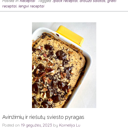
Posted in
Receptai
Tagged
7pack receptai
,
arbuzo salotos
,
greiti
receptai
,
lengvi receptai
Avinžirnių ir riešutų sviesto pyragas
Posted on
19 gegužės, 2023
by
Kornelija Lu