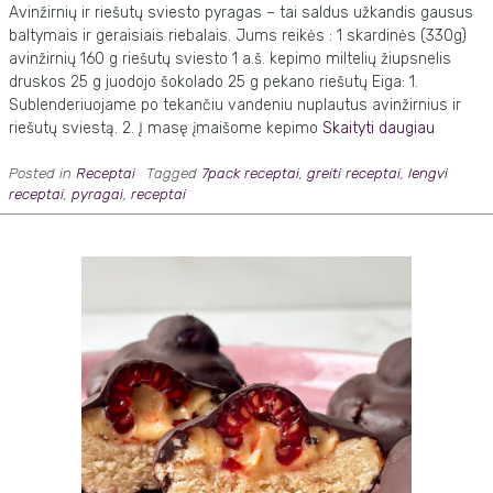
Avinžirnių ir riešutų sviesto pyragas – tai saldus užkandis gausus
baltymais ir geraisiais riebalais. Jums reikės : 1 skardinės (330g)
avinžirnių 160 g riešutų sviesto 1 a.š. kepimo miltelių žiupsnelis
druskos 25 g juodojo šokolado 25 g pekano riešutų Eiga: 1.
Sublenderiuojame po tekančiu vandeniu nuplautus avinžirnius ir
riešutų sviestą. 2. Į masę įmaišome kepimo
Skaityti daugiau
Posted in
Receptai
Tagged
7pack receptai
,
greiti receptai
,
lengvi
receptai
,
pyragai
,
receptai