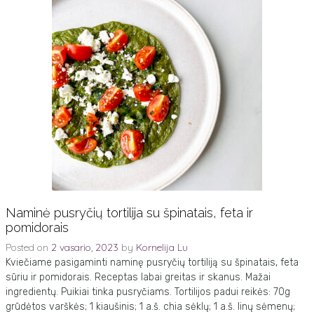
Naminė pusryčių tortilija su špinatais, feta ir
pomidorais
Posted on
2 vasario, 2023
by
Kornelija Lu
Kviečiame pasigaminti naminę pusryčių tortiliją su špinatais, feta
sūriu ir pomidorais. Receptas labai greitas ir skanus. Mažai
ingredientų. Puikiai tinka pusryčiams. Tortilijos padui reikės: 70g
grūdėtos varškės; 1 kiaušinis; 1 a.š. chia sėklų; 1 a.š. linų sėmenų;