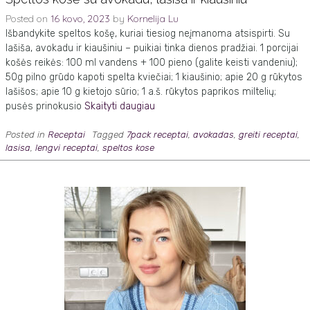
Posted on
16 kovo, 2023
by
Kornelija Lu
Išbandykite speltos košę, kuriai tiesiog neįmanoma atsispirti. Su
lašiša, avokadu ir kiaušiniu – puikiai tinka dienos pradžiai. 1 porcijai
košės reikės: 100 ml vandens + 100 pieno (galite keisti vandeniu);
50g pilno grūdo kapoti spelta kviečiai; 1 kiaušinio; apie 20 g rūkytos
lašišos; apie 10 g kietojo sūrio; 1 a.š. rūkytos paprikos miltelių;
pusės prinokusio
Skaityti daugiau
Posted in
Receptai
Tagged
7pack receptai
,
avokadas
,
greiti receptai
,
lasisa
,
lengvi receptai
,
speltos kose