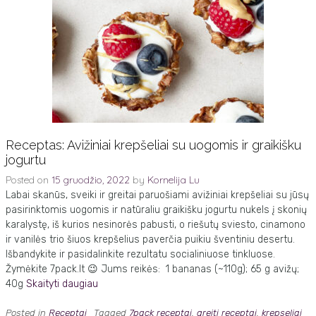
Receptas: Avižiniai krepšeliai su uogomis ir graikišku
jogurtu
Posted on
15 gruodžio, 2022
by
Kornelija Lu
Labai skanūs, sveiki ir greitai paruošiami avižiniai krepšeliai su jūsų
pasirinktomis uogomis ir natūraliu graikišku jogurtu nukels į skonių
karalystę, iš kurios nesinorės pabusti, o riešutų sviesto, cinamono
ir vanilės trio šiuos krepšelius paverčia puikiu šventiniu desertu.
Išbandykite ir pasidalinkite rezultatu socialiniuose tinkluose.
Žymėkite 7pack.lt 😉 Jums reikės: 1 bananas (~110g); 65 g avižų;
40g
Skaityti daugiau
Posted in
Receptai
Tagged
7pack receptai
,
greiti receptai
,
krepseliai