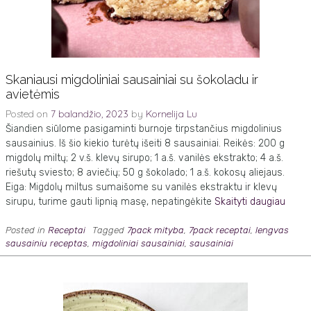
Skaniausi migdoliniai sausainiai su šokoladu ir
avietėmis
Posted on
7 balandžio, 2023
by
Kornelija Lu
Šiandien siūlome pasigaminti burnoje tirpstančius migdolinius
sausainius. Iš šio kiekio turėtų išeiti 8 sausainiai. Reikės: 200 g
migdolų miltų; 2 v.š. klevų sirupo; 1 a.š. vanilės ekstrakto; 4 a.š.
riešutų sviesto; 8 aviečių; 50 g šokolado; 1 a.š. kokosų aliejaus.
Eiga: Migdolų miltus sumaišome su vanilės ekstraktu ir klevų
sirupu, turime gauti lipnią masę, nepatingėkite
Skaityti daugiau
Posted in
Receptai
Tagged
7pack mityba
,
7pack receptai
,
lengvas
sausainiu receptas
,
migdoliniai sausainiai
,
sausainiai