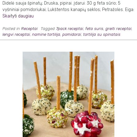
Didelė sauja špinatų; Druska, pipirai. Įdarui: 30 g feta sūrio; 5
vyšniniai pomidoriukai; Lukštentos kanapių sėklos; Petražolės. Eiga:
Skaityti daugiau
Posted in
Receptai
Tagged
7pack receptai
,
feta suris
,
greiti receptai
,
lengvi receptai
,
namine tortilija
,
pomidorai
,
tortilija su spinatais