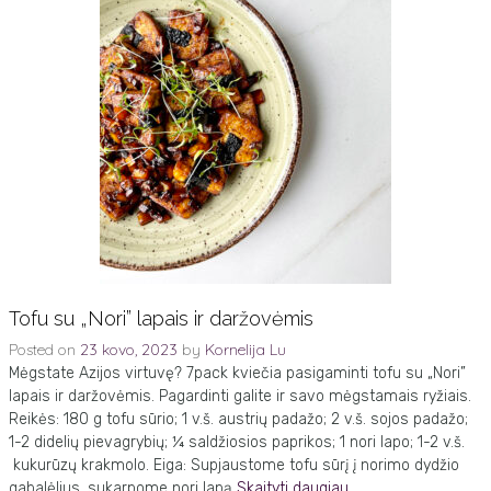
Tofu su „Nori” lapais ir daržovėmis
Posted on
23 kovo, 2023
by
Kornelija Lu
Mėgstate Azijos virtuvę? 7pack kviečia pasigaminti tofu su „Nori”
lapais ir daržovėmis. Pagardinti galite ir savo mėgstamais ryžiais.
Reikės: 180 g tofu sūrio; 1 v.š. austrių padažo; 2 v.š. sojos padažo;
1-2 didelių pievagrybių; ¼ saldžiosios paprikos; 1 nori lapo; 1-2 v.š.
kukurūzų krakmolo. Eiga: Supjaustome tofu sūrį į norimo dydžio
gabalėlius, sukarpome nori lapą
Skaityti daugiau