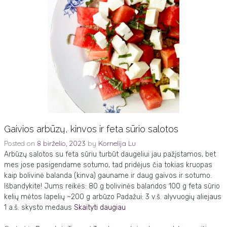
Gaivios arbūzų, kinvos ir feta sūrio salotos
Posted on
8 birželio, 2023
by
Kornelija Lu
Arbūzų salotos su feta sūriu turbūt daugeliui jau pažįstamos, bet
mes jose pasigendame sotumo, tad pridėjus čia tokias kruopas
kaip bolivinė balanda (kinva) gauname ir daug gaivos ir sotumo.
Išbandykite! Jums reikės: 80 g bolivinės balandos 100 g feta sūrio
kelių mėtos lapelių ~200 g arbūzo Padažui: 3 v.š. alyvuogių aliejaus
1 a.š. skysto medaus
Skaityti daugiau