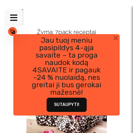
Skip
to
content
Žyma:
7pack receptai
Jau tuoj meniu
pasipildys 4-ąja
savaite – ta proga
naudok kodą
4SAVAITE ir pagauk
-24 % nuolaidą, nes
greitai ji bus gerokai
mažesnė!
SUTAUPYTI!