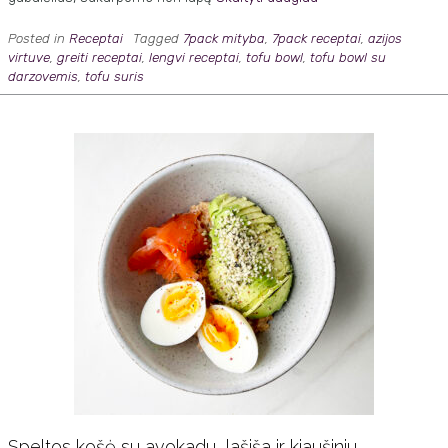
Posted in
Receptai
Tagged
7pack mityba
,
7pack receptai
,
azijos
virtuve
,
greiti receptai
,
lengvi receptai
,
tofu bowl
,
tofu bowl su
darzovemis
,
tofu suris
Speltos košė su avokadu, lašiša ir kiaušiniu