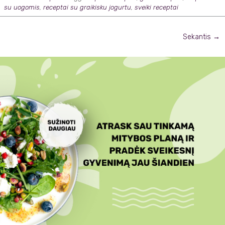
su uogomis
,
receptai su graikisku jogurtu
,
sveiki receptai
Posts
Sekantis
→
navigation