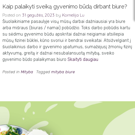
Kaip palaikyti sveiką gyvenimo būdą dirbant biure?
Posted on
31 gegužės, 2023
by
Kornelija Lu
Šiuolaikiniame pasaulyje visų mūsų darbai dažniausiai yra biure
arba mišraus (biuras / namai) pobūdžio. Toks darbo pobūdis kartu
su sėdimu gyvenimo būdu apskritai dažnai neigiamai atsiliepia
mūsų fizinei būklei, kūno svoriui ir bendrai sveikatai. Atsižvelgiant į
šiuolaikinius darbo ir gyvenimo ypatumus, sumažėjusį žmonių fizinį
aktyvumą, greitą ir dažnai nesubalansuotą mitybą, sveiko
gyvenimo būdo palaikymas biuro
Skaityti daugiau
Posted in
Mityba
Tagged
mityba biure