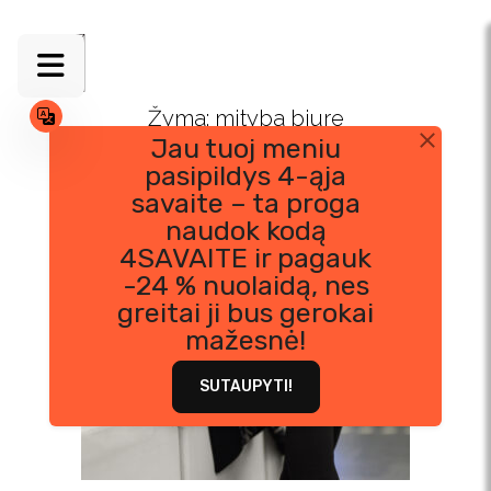
Skip
to
content
Žyma:
mityba biure
Jau tuoj meniu
pasipildys 4-ąja
savaite – ta proga
naudok kodą
4SAVAITE ir pagauk
-24 % nuolaidą, nes
greitai ji bus gerokai
mažesnė!
SUTAUPYTI!