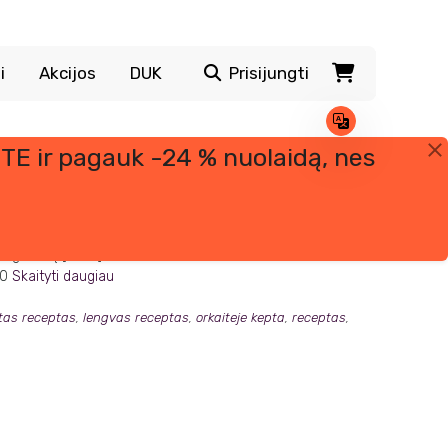
i
Akcijos
DUK
Prisijungti
TE ir pagauk -24 % nuolaidą, nes
e tik maistingas, bet ir skanus pusryčių desertas, kurį
 avižų [5 v.š.]; 1 v.š. kakavos; 1 a.š. cinamono; 1 a.š. vanilės
00
Skaityti daugiau
itas receptas
,
lengvas receptas
,
orkaiteje kepta
,
receptas
,