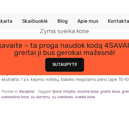
kaita
Skaičiuoklė
Blog
Apie mus
Kontakta
Žyma:
sveika kose
 savaite – ta proga naudok kodą 4SAVAI
greitai ji bus gerokai mažesnė!
Orkaitėje kepta šokoladinė-avižinė košė/pyragas
Posted on
2 kovo, 2023
by
Kornelija Lu
SUTAUPYTI!
Ši kepta šokoladinė avižinė košė iš tiesų primena šokoladinį pyragą! N
pagaminti be galo paprasta 🙂 Jums reikės : 1 bananas; 1 kiaušinis; 50 g
ekstrakto; 1 a.š. kepimo miltelių; šlakelis mėgstamo pieno (apie 70-1
Posted in
Receptai
Tagged
7pack mityba
,
avizine kose
,
greita kose
,
gre
sokoladine kose
,
su bananu
,
su sokoladu
,
sveika kose