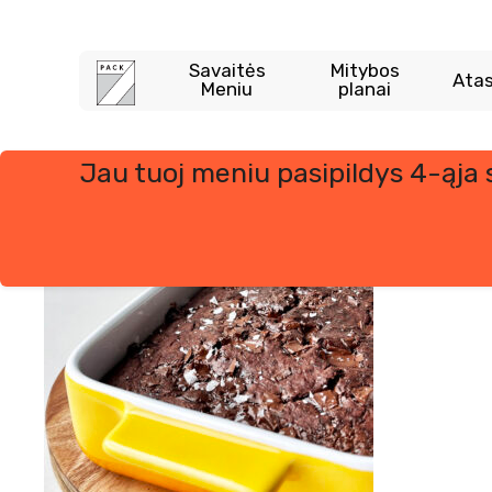
Skip
to
content
Savaitės
Mitybos
Atas
Meniu
planai
Jau tuoj meniu pasipildys 4-ąja