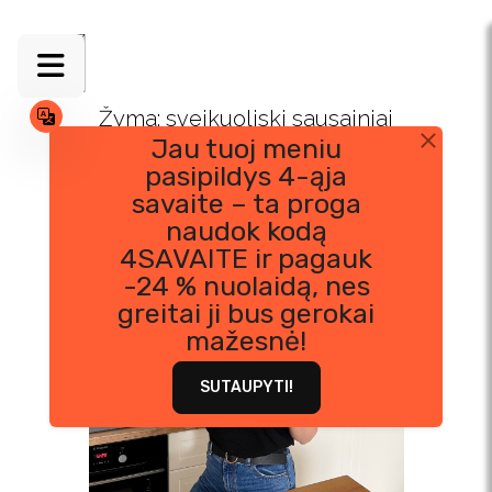
Skip
to
content
Žyma:
sveikuoliski sausainiai
Jau tuoj meniu
pasipildys 4-ąja
savaite – ta proga
naudok kodą
4SAVAITE ir pagauk
-24 % nuolaidą, nes
greitai ji bus gerokai
mažesnė!
SUTAUPYTI!