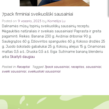
7pack firminiai sveikuoliški sausainiai
Posted on
9 vasario, 2023
by
Kornelija Lu
Dalinamės mūsų topinių sveikuoliškų sausainių receptu.
Mėgaukitės natūraliais ir sveikais sausainiais! Paprasta ir greita
pagaminti. Reikės: Bananai 230 g; Avižiniai dribsniai 90 g;
Saulėgrąžos 60 g; Džiovintos spanguolės 60 g; Kokoso drožlės 25
g; Juodo šokolado gabaliukai 25 g; Kokosų aliejus 15 g; Cinamonas
maltas 0,5 a.š.; Druska 0,5 a.š. Eiga: Sutriname bananą blenderiu
arba
Skaityti daugiau
Posted in
Receptai
Tagged
7pack sausainiai
,
receptas
,
sausainiai
,
sveiki sausainiai
,
sveikuoliski sausainiai