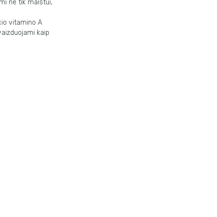
i ne tik maistui,
čio vitamino A
 vaizduojami kaip