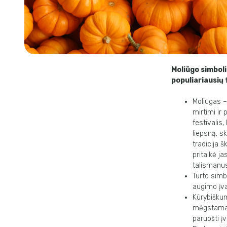
Moliūgo simboli
populiariausių 
Moliūgas –
mirtimi ir
festivalis
liepsną, s
tradicija š
pritaikė j
talismanu
Turto simb
augimo įva
Kūrybiškum
mėgstamas t
paruošti įv