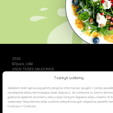
2026
©7pack, UAB
VISOS TEISĖS SAUGOMOS
Tvarkyti sutikimą
Siekdami teikti geriausią patirtį, įrenginio informacijai saugoti ir (arba) pasiekt
naudojame tokias technologijas kaip slapukus. Jei sutiksime su šiomis techno
galėsime apdoroti duomenis, tokius kaip naršymo elgsena arba unikalūs ID ši
svetainėje. Nesutikimas arba sutikimo atšaukimas gali neigiamai paveikti ta
funkcijas ir funkcijas.