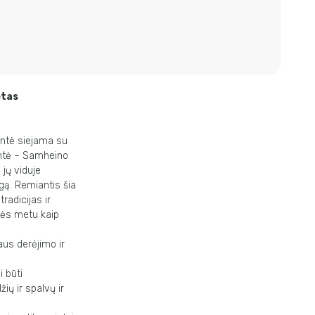
etas
entė siejama su
entė – Samheino
 jų viduje
gą. Remiantis šia
radicijas ir
ntės metu kaip
aus derėjimo ir
 būti
ių ir spalvų ir