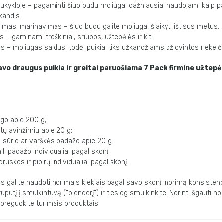
kykloje – pagaminti šiuo būdu moliūgai dažniausiai naudojami kaip p
kandis.
mas, marinavimas – šiuo būdu galite moliūga išlaikyti ištisus metus.
 – gaminami troškiniai, sriubos, užtepėlės ir kiti.
s – moliūgas saldus, todėl puikiai tiks užkandžiams džiovintos riekelė
vo draugus puikia ir greitai paruošiama 7 Pack firmine užtepė
ūgo apie 200 g;
ų avinžirnių apie 20 g;
 sūrio ar varškės padažo apie 20 g;
li padažo individualiai pagal skonį;
uskos ir pipirų individualiai pagal skonį.
s galite naudoti norimais kiekiais pagal savo skonį, norimą konsistenc
uputį į smulkintuvą (“blenderį“) ir tiesiog smulkinkite. Norint išgauti no
koreguokite turimais produktais.