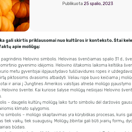
Publikuota
25 spalio, 2023
ka gali skirtis priklausomai nuo kultūros ir konteksto. Štai kel
faktų apie moliūgą:
 pagrindinis Helovino simbolis. Helovinas švenčiamas spalio 31 d., šv
 pomirtinio gyvenimo idėjomis. Helovino ištakomis laikoma keltiška šv
, kurio metu gyventojai išpjaustydavo tuščiavidures ropes ir uždegdavo
kirtą piktosioms dvasioms atbaidyti. Vėliau ropė buvo keičiama į moliū
kotai ir airiai į Jungtines Amerikos valstijas atnešė moliūgo pjaustymo t
as Helovino šventei. Kai kuriose šalyse moliūgą nešiojasi Helovino šve
s.
olis – daugelis kultūrų moliūgą laiko turto simboliu dėl daržovės gaus
iriomis klimato sąlygomis.
o simbolis – moliūgo skaptavimas yra kūrybiškas procesas, kuris gali
iek vaikų, tiek suaugusių. Moliūgų žibintai gali būti įvairių formų, dydž
airiais būdais.