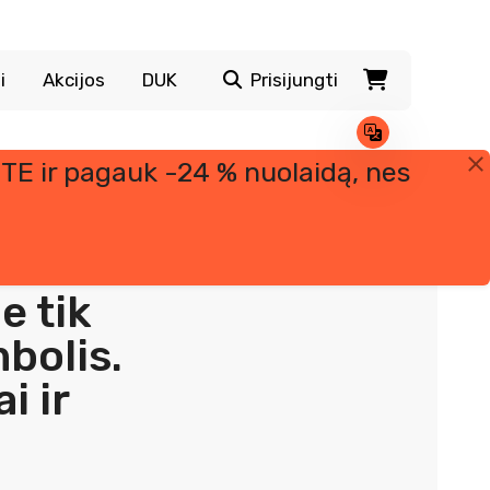
i
Akcijos
DUK
Prisijungti
TE ir pagauk -24 % nuolaidą, nes
e tik
bolis.
i ir