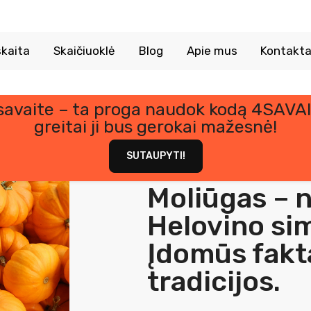
kaita
Skaičiuoklė
Blog
Apie mus
Kontakta
 savaite – ta proga naudok kodą 4SAVAI
greitai ji bus gerokai mažesnė!
SUTAUPYTI!
Moliūgas – n
Helovino sim
Įdomūs fakta
tradicijos.