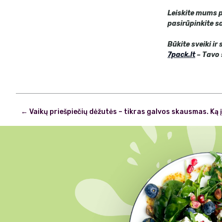
Leiskite mums p
pasirūpinkite 
Būkite sveiki ir
7pack.lt
– Tavo 
Post
←
Vaikų priešpiečių dėžutės – tikras galvos skausmas. Ką į
navigation