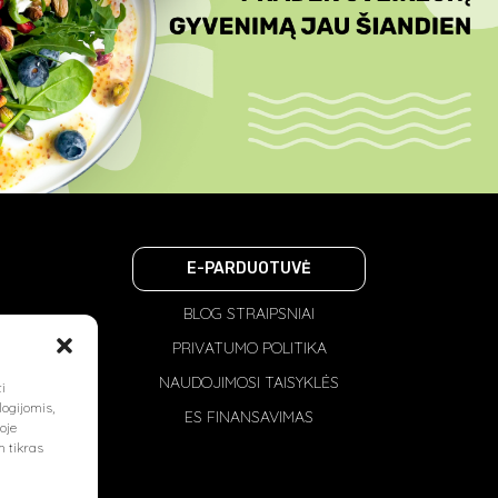
E-PARDUOTUVĖ
BLOG STRAIPSNIAI
PRIVATUMO POLITIKA
NAUDOJIMOSI TAISYKLĖS
i
logijomis,
ES FINANSAVIMAS
oje
m tikras