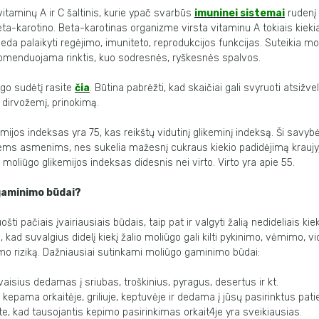
itaminų A ir C šaltinis, kurie ypač svarbūs
imuninei sistemai
rudenį 
ta-karotino. Beta-karotinas organizme virsta vitaminu A tokiais kiekiai
eda palaikyti regėjimo, imuniteto, reprodukcijos funkcijas. Suteikia mo
komenduojama rinktis, kuo sodresnės, ryškesnės spalvos.
go sudėtį rasite
čia
. Būtina pabrėžti, kad skaičiai gali svyruoti atsižve
, dirvožemį, prinokimą.
emijos indeksas yra 75, kas reikštų vidutinį glikeminį indeksą. Ši savyb
ems asmenims, nes sukelia mažesnį cukraus kiekio padidėjimą kraujyje
 moliūgo glikemijos indeksas didesnis nei virto. Virto yra apie 55.
gaminimo būdai?
šti pačiais įvairiausiais būdais, taip pat ir valgyti žalią nedideliais kiek
, kad suvalgius didelį kiekį žalio moliūgo gali kilti pykinimo, vėmimo, v
o riziką. Dažniausiai sutinkami moliūgo gaminimo būdai:
vaisius dedamas į sriubas, troškinius, pyragus, desertus ir kt.
kepama orkaitėje, griliuje, keptuvėje ir dedama į jūsų pasirinktus pati
e, kad tausojantis kepimo pasirinkimas orkait4je yra sveikiausias.