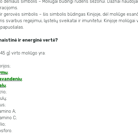
jo derliaus simbolis – Moliūgai būdingi rudens sezonui. Dažnai naudojam
oracijoms.
ir gerovės simbolis – šis simbolis būdingas Kinijoje, dėl moliūge esan
uris svarbus regėjimui, ląstelių sveikatai ir imunitetui. Kinijoje moliūgai
 papuošalas.
aistinė ir energinė vertė?
45 g) virto moliūgo yra:
rijos;
ymų
;
iavandenių
;
alų
;
rio;
ulų;
us;
amino A;
tamino C;
io;
sforo.