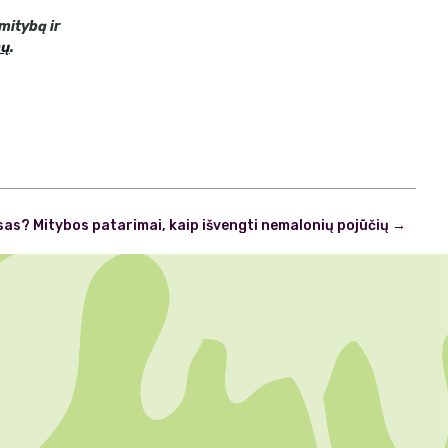
mitybą ir
nų
.
sas? Mitybos patarimai, kaip išvengti nemalonių pojūčių
→