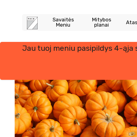
Savaitės
Mitybos
Atas
Meniu
planai
Jau tuoj meniu pasipildys 4-ąja
Skip
to
content