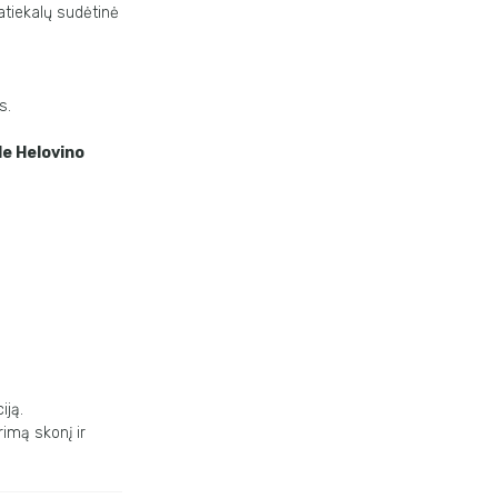
atiekalų sudėtinė
s.
le Helovino
iją.
rimą skonį ir