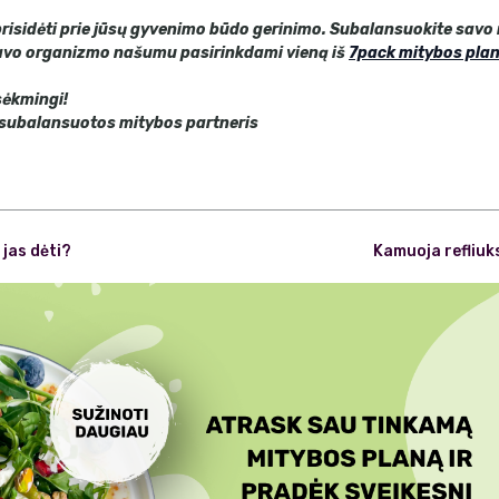
risidėti prie jūsų gyvenimo būdo gerinimo. Subalansuokite savo 
savo organizmo našumu pasirinkdami vieną iš
7pack mitybos pla
 sėkmingi!
subalansuotos mitybos partneris
 jas dėti?
Kamuoja refliuk