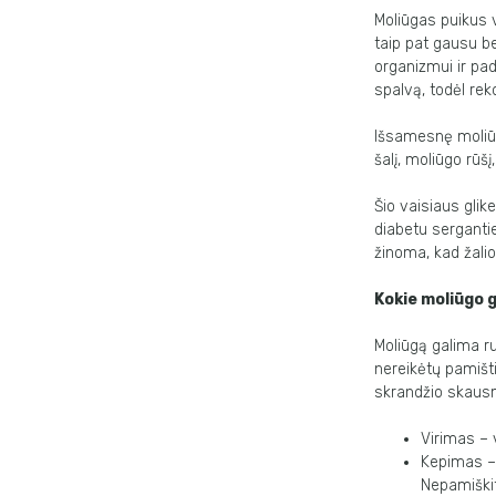
Moliūgas puikus v
taip pat gausu be
organizmui ir pad
spalvą, todėl re
Išsamesnę moliū
šalį, moliūgo rūšį
Šio vaisiaus glik
diabetu serganti
žinoma, kad žalio
Kokie moliūgo 
Moliūgą galima ruo
nereikėtų pamišti
skrandžio skausm
Virimas – 
Kepimas – 
Nepamiškit