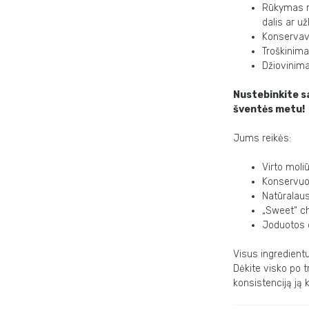
Rūkymas rū
dalis ar už
Konservavi
Troškinimas
Džiovinima
Nustebinkite sa
šventės metu!
Jums reikės:
Virto moli
Konservuot
Natūralaus
„Sweet“ chi
Joduotos dr
Visus ingredientu
Dėkite visko po tr
konsistenciją ją 