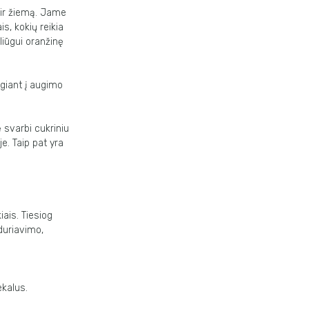
ir žiemą. Jame
s, kokių reikia
liūgui oranžinę
lgiant į augimo
ė svarbi cukriniu
. Taip pat yra
iais. Tiesiog
iduriavimo,
ekalus.