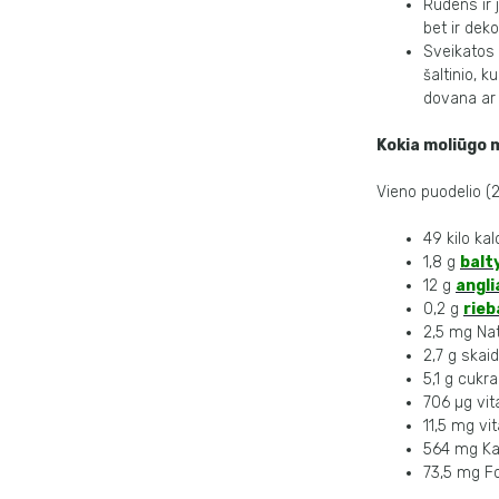
Rudens ir 
bet ir dek
Sveikatos 
šaltinio, k
dovana ar
Kokia moliūgo m
Vieno puodelio (2
49 kilo kalo
1,8 g
balt
12 g
angl
0,2 g
rieb
2,5 mg Nat
2,7 g skaid
5,1 g cukra
706 µg vit
11,5 mg vi
564 mg Kal
73,5 mg Fo