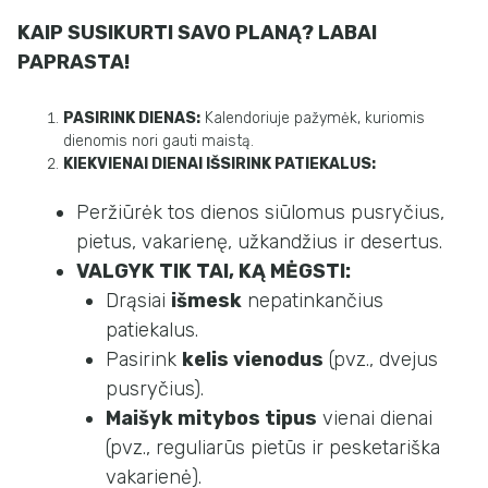
KAIP SUSIKURTI SAVO PLANĄ? LABAI
PAPRASTA!
PASIRINK DIENAS:
Kalendoriuje pažymėk, kuriomis
dienomis nori gauti maistą.
KIEKVIENAI DIENAI IŠSIRINK PATIEKALUS:
Peržiūrėk tos dienos siūlomus pusryčius,
pietus, vakarienę, užkandžius ir desertus.
VALGYK TIK TAI, KĄ MĖGSTI:
Drąsiai
išmesk
nepatinkančius
patiekalus.
Pasirink
kelis vienodus
(pvz., dvejus
pusryčius).
Maišyk mitybos tipus
vienai dienai
(pvz., reguliarūs pietūs ir pesketariška
vakarienė).