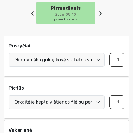
Pirmadienis
❮
❯
2026-08-10
Pusryčiai
Pietūs
Vakarienė