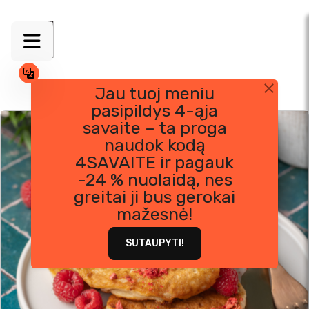
Jau tuoj meniu
pasipildys 4-ąja
Skip
savaite – ta proga
to
naudok kodą
content
4SAVAITE ir pagauk
-24 % nuolaidą, nes
greitai ji bus gerokai
mažesnė!
SUTAUPYTI!