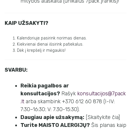
mitybos ataskaita (unikalus 7pack įrankis)!
KAIP UŽSAKYTI?
Kalendoriuje pasirink norimas dienas.
Kiekvienai dienai išsirink patiekalus.
Dėk į krepšelį ir mėgaukis!
SVARBU:
Reikia pagalbos ar
konsultacijos?
Rašyk
konsultacijos@7pack
.lt
arba skambink +370 612 60 878 (I-IV:
7:30–16:30; V: 7:30-15:30).
Daugiau apie užsakymą:
[Skaitykite čia]
Turite MAISTO ALERGIJŲ?
Šis planas kaip