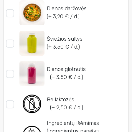
Dienos daržovės
(+ 3,20 € / d.)
Šviežios sultys
(+ 3,50 € / d.)
Dienos glotnutis
(+ 3,50 € / d.)
Be laktozės
(+ 2,50 € / d.)
Ingredientų išėmimas
(ingredientus parašyti