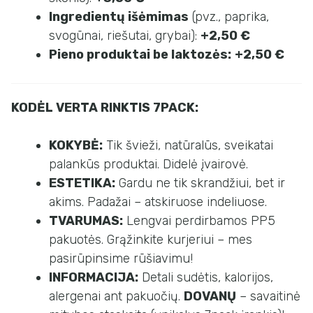
Ingredientų išėmimas
(pvz., paprika,
svogūnai, riešutai, grybai):
+2,50 €
Pieno produktai be laktozės:
+2,50 €
KODĖL VERTA RINKTIS 7PACK:
KOKYBĖ:
Tik švieži, natūralūs, sveikatai
palankūs produktai. Didelė įvairovė.
ESTETIKA:
Gardu ne tik skrandžiui, bet ir
akims. Padažai – atskiruose indeliuose.
TVARUMAS:
Lengvai perdirbamos PP5
pakuotės. Grąžinkite kurjeriui – mes
pasirūpinsime rūšiavimu!
INFORMACIJA:
Detali sudėtis, kalorijos,
alergenai ant pakuočių.
DOVANŲ
– savaitinė