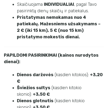
Skaičiuojama
INDIVIDUALIAI
, pagal Tavo
pasirinktą dienų skaičių ir patiekalus.
Pristatymas
nemokamas
nuo 4
patiekalų. Mažesniems užsakymams –
2 €
(iki 15 km),
5 €
(nuo 15 km)
pristatymo mokestis dienai.
PAPILDOMI PASIRINKIMAI (kainos nurodytos
dienai):
Dienos
daržovės
(kasdien kitokios):
+3,20
€
Šviežios sultys
(kasdien kitokio
skonio):
+3,50 €
Dienos glotnutis
(kasdien kitokio
skonio):
+3,50 €