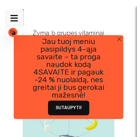
Skip
to
content
Žyma:
b grupes vitaminai
Jau tuoj meniu
pasipildys 4-ąja
savaite – ta proga
naudok kodą
4SAVAITE ir pagauk
-24 % nuolaidą, nes
greitai ji bus gerokai
mažesnė!
SUTAUPYTI!