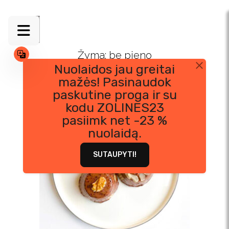
Skip
to
content
Žyma:
be pieno
Nuolaidos jau greitai
mažės! Pasinaudok
paskutine proga ir su
kodu ZOLINES23
pasiimk net -23 %
nuolaidą.
SUTAUPYTI!