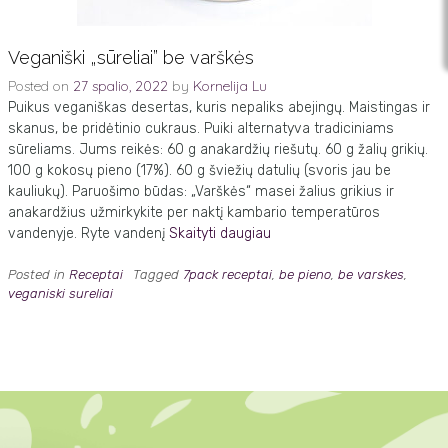
Veganiški „sūreliai” be varškės
Posted on
27 spalio, 2022
by
Kornelija Lu
Puikus veganiškas desertas, kuris nepaliks abejingų. Maistingas ir
skanus, be pridėtinio cukraus. Puiki alternatyva tradiciniams
sūreliams. Jums reikės: 60 g anakardžių riešutų. 60 g žalių grikių.
100 g kokosų pieno (17%). 60 g šviežių datulių (svoris jau be
kauliukų). Paruošimo būdas: „Varškės“ masei žalius grikius ir
anakardžius užmirkykite per naktį kambario temperatūros
vandenyje. Ryte vandenį
Skaityti daugiau
Posted in
Receptai
Tagged
7pack receptai
,
be pieno
,
be varskes
,
veganiski sureliai