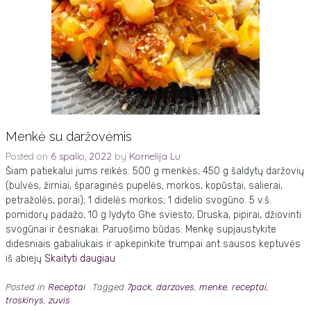
Menkė su daržovėmis
Posted on
6 spalio, 2022
by
Kornelija Lu
Šiam patiekalui jums reikės: 500 g menkės; 450 g šaldytų daržovių
(bulvės, žirniai, šparaginės pupelės, morkos, kopūstai, salierai,
petražolės, porai); 1 didelės morkos; 1 didelio svogūno. 5 v.š.
pomidorų padažo; 10 g lydyto Ghe sviesto; Druska, pipirai, džiovinti
svogūnai ir česnakai. Paruošimo būdas: Menkę supjaustykite
didesniais gabaliukais ir apkepinkite trumpai ant sausos keptuvės
iš abiejų
Skaityti daugiau
Posted in
Receptai
Tagged
7pack
,
darzoves
,
menke
,
receptai
,
troskinys
,
zuvis