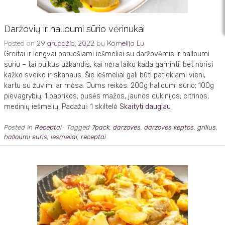
Daržovių ir halloumi sūrio vėrinukai
Posted on
29 gruodžio, 2022
by
Kornelija Lu
Greitai ir lengvai paruošiami iešmeliai su daržovėmis ir halloumi
sūriu – tai puikus užkandis, kai nėra laiko kada gaminti, bet norisi
kažko sveiko ir skanaus. Šie iešmeliai gali būti patiekiami vieni,
kartu su žuvimi ar mėsa. Jums reikės: 200g halloumi sūrio; 100g
pievagrybių; 1 paprikos; pusės mažos, jaunos cukinijos; citrinos;
medinių iešmelių. Padažui: 1 skiltelė
Skaityti daugiau
Posted in
Receptai
Tagged
7pack
,
darzoves
,
darzoves keptos
,
grilius
,
halloumi suris
,
iesmeliai
,
receptai