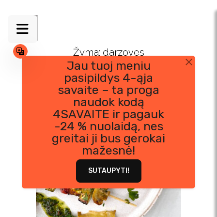
Skip
to
content
Žyma:
darzoves
Jau tuoj meniu
pasipildys 4-ąja
savaite – ta proga
naudok kodą
4SAVAITE ir pagauk
-24 % nuolaidą, nes
greitai ji bus gerokai
mažesnė!
SUTAUPYTI!