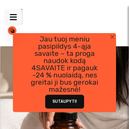
Jau tuoj meniu
pasipildys 4-ąja
Skip
savaite – ta proga
to
naudok kodą
content
4SAVAITE ir pagauk
-24 % nuolaidą, nes
greitai ji bus gerokai
mažesnė!
SUTAUPYTI!