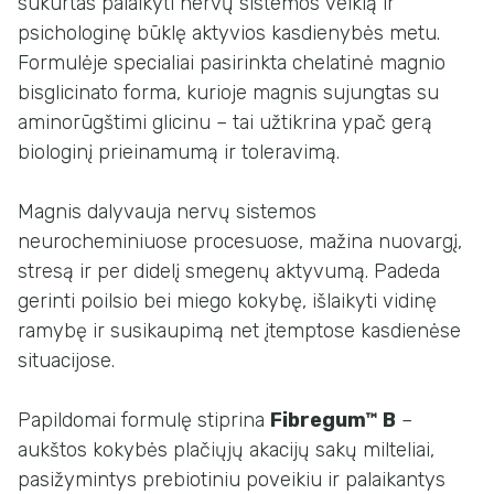
sukurtas palaikyti nervų sistemos veiklą ir
psichologinę būklę aktyvios kasdienybės metu.
Formulėje specialiai pasirinkta chelatinė magnio
bisglicinato forma, kurioje magnis sujungtas su
aminorūgštimi glicinu – tai užtikrina ypač gerą
biologinį prieinamumą ir toleravimą.
Magnis dalyvauja nervų sistemos
neurocheminiuose procesuose, mažina nuovargį,
stresą ir per didelį smegenų aktyvumą. Padeda
gerinti poilsio bei miego kokybę, išlaikyti vidinę
ramybę ir susikaupimą net įtemptose kasdienėse
situacijose.
Papildomai formulę stiprina
Fibregum™ B
–
aukštos kokybės plačiųjų akacijų sakų milteliai,
pasižymintys prebiotiniu poveikiu ir palaikantys