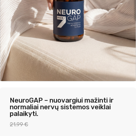
NeuroGAP – nuovargiui mažinti ir
normaliai nervų sistemos veiklai
palaikyti.
Original
Current
21.99
€
price
price