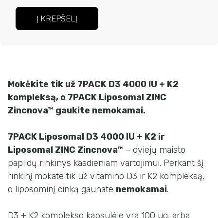
IU+K2
Į KREPŠELĮ
DOVANA
cinkas
Mokėkite tik už 7PACK D3 4000 IU + K2
kompleksą, o 7PACK Liposomal ZINC
Zincnova™ gaukite nemokamai.
7PACK Liposomal D3 4000 IU + K2 ir
Liposomal ZINC Zincnova™
– dviejų maisto
papildų rinkinys kasdieniam vartojimui. Perkant šį
rinkinį mokate tik už vitamino D3 ir K2 kompleksą,
o liposominį cinką gaunate
nemokamai
.
D3 + K2 komplekso kapsulėje yra 100 µg, arba