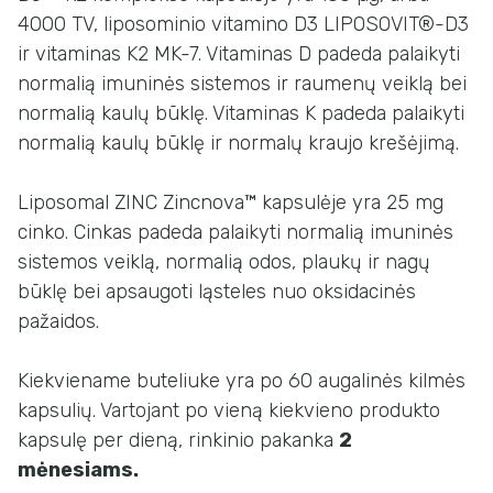
4000 TV, liposominio vitamino D3 LIPOSOVIT®-D3
ir vitaminas K2 MK-7. Vitaminas D padeda palaikyti
normalią imuninės sistemos ir raumenų veiklą bei
normalią kaulų būklę. Vitaminas K padeda palaikyti
normalią kaulų būklę ir normalų kraujo krešėjimą.
Liposomal ZINC Zincnova™ kapsulėje yra 25 mg
cinko. Cinkas padeda palaikyti normalią imuninės
sistemos veiklą, normalią odos, plaukų ir nagų
būklę bei apsaugoti ląsteles nuo oksidacinės
pažaidos.
Kiekviename buteliuke yra po 60 augalinės kilmės
kapsulių. Vartojant po vieną kiekvieno produkto
kapsulę per dieną, rinkinio pakanka
2
mėnesiams.