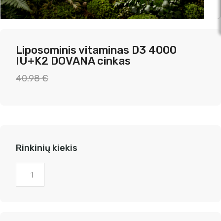
Liposominis vitaminas D3 4000
IU+K2 DOVANA cinkas
Original
Current
40.98
€
price
price
was:
is:
40.98 €.
22.99 €.
Rinkinių kiekis
produkto
kiekis:
Liposominis
vitaminas
D3
4000