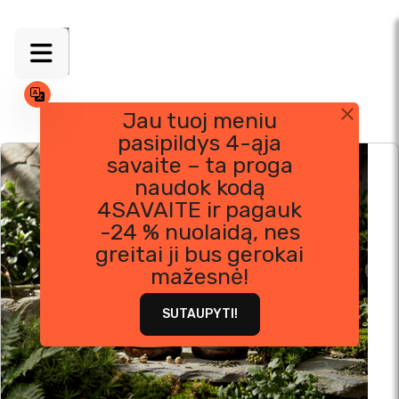
Jau tuoj meniu
pasipildys 4-ąja
Skip
savaite – ta proga
to
naudok kodą
content
4SAVAITE ir pagauk
-24 % nuolaidą, nes
greitai ji bus gerokai
mažesnė!
SUTAUPYTI!