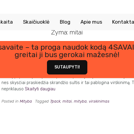
kaita
Skaičiuoklė
Blog
Apie mus
Kontakta
Žyma:
mitai
 savaite – ta proga naudok kodą 4SAVAI
greitai ji bus gerokai mažesnė!
Populiarūs mitai apie sveiką mitybą ir virškinimą
Posted on
4 spalio, 2022
by
Kornelija Lu
SUTAUPYTI!
Kai kalbame apie sveiką ir subalansuotą mitybą, labai dažnai išgirst
keletą populiarių mitų, vienaip ar kitaip susijusių su virškinamuoju trak
nes skysčiai praskiedžia skrandžio sultis ir tai pablogina virškinimą.
nepriklauso
Skaityti daugiau
Posted in
Mityba
Tagged
7pack
,
mitai
,
mityba
,
virskinimas