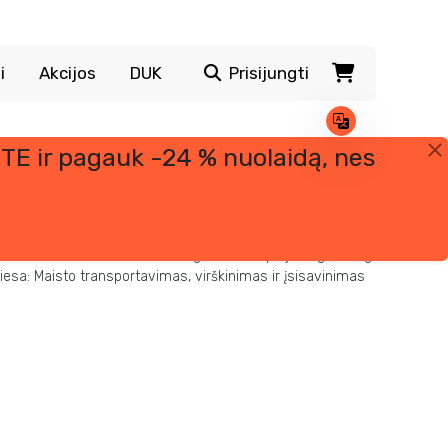
i
Akcijos
DUK
Prisijungti
TE ir pagauk -24 % nuolaidą, nes
ame įvairių mitų apie žmogaus virškinimą. Šiandien aptarsime
tu ir virškinimu. Mitas Nr. 1 Valgio metu ir po jo negalima gerti,
 Tiesa: Maisto transportavimas, virškinimas ir įsisavinimas