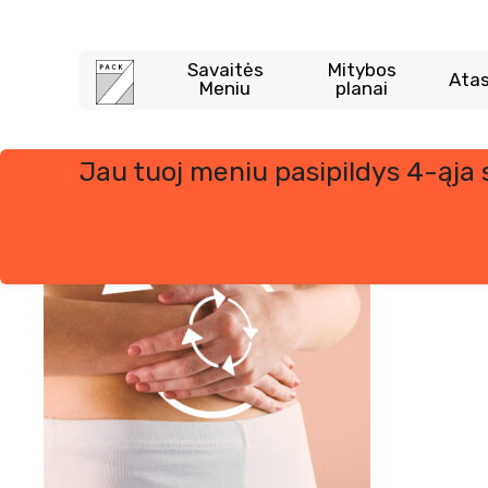
Skip
to
content
Savaitės
Mitybos
Atas
Meniu
planai
Jau tuoj meniu pasipildys 4-ąja