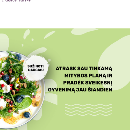
maistas
,
varske