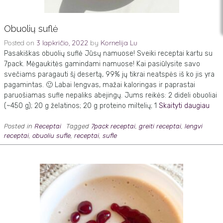
Obuolių suflė
Posted on
3 lapkričio, 2022
by
Kornelija Lu
Pasakiškas obuolių suflė Jūsų namuose! Sveiki receptai kartu su
7pack. Mėgaukitės gamindami namuose! Kai pasiūlysite savo
svečiams paragauti šį desertą, 99% jų tikrai neatspės iš ko jis yra
pagamintas. 🙂 Labai lengvas, mažai kaloringas ir paprastai
paruošiamas sufle nepaliks abejingų. Jums reikės: 2 dideli obuoliai
(~450 g); 20 g želatinos; 20 g proteino miltelių; 1
Skaityti daugiau
Posted in
Receptai
Tagged
7pack receptai
,
greiti receptai
,
lengvi
receptai
,
obuoliu sufle
,
receptai
,
sufle