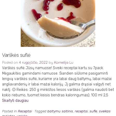
Varškės suflė
Posted on
4 rugpjūčio, 2022
by
Kornelija Lu
Varškės suflė Jūsų namuose! Sveiki receptai kartu su 7pack.
Mėgaukitės gamindami namuose. Šiandien siūlome pasigaminti
lengvą varškės suflė, kuriame yra labai daug baltymų, labai mažai
angliavandenių ir labai mažai kalorijų. Jį galima drąsiai valgyti net
naktį. 🙂 Reikės: 250 g minkštos liesos varškės (galima naudoti bet
kokio riebumo, tuomet keisis bendras kaloringumas); 100 ml 2,5
Skaityti daugiau
Posted in
Receptai
Tagged
baltymu saltinis
,
receptai
,
sufle
,
sveikas