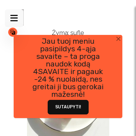
Skip
to
content
Žyma:
sufle
Jau tuoj meniu
pasipildys 4-ąja
savaite – ta proga
naudok kodą
4SAVAITE ir pagauk
-24 % nuolaidą, nes
greitai ji bus gerokai
mažesnė!
SUTAUPYTI!