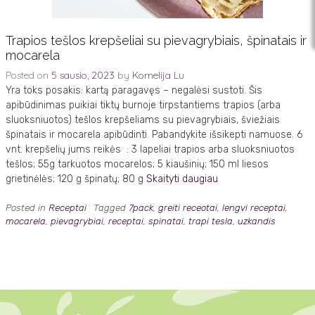
Trapios tešlos krepšeliai su pievagrybiais, špinatais ir
mocarela
Posted on
5 sausio, 2023
by
Kornelija Lu
Yra toks posakis: kartą paragavęs – negalėsi sustoti. Šis
apibūdinimas puikiai tiktų burnoje tirpstantiems trapios (arba
sluoksniuotos) tešlos krepšeliams su pievagrybiais, šviežiais
špinatais ir mocarela apibūdinti. Pabandykite išsikepti namuose. 6
vnt. krepšelių jums reikės : 3 lapeliai trapios arba sluoksniuotos
tešlos; 55g tarkuotos mocarelos; 5 kiaušinių; 150 ml liesos
grietinėlės; 120 g špinatų; 80 g
Skaityti daugiau
Posted in
Receptai
Tagged
7pack
,
greiti receotai
,
lengvi receptai
,
mocarela
,
pievagrybiai
,
receptai
,
spinatai
,
trapi tesla
,
uzkandis