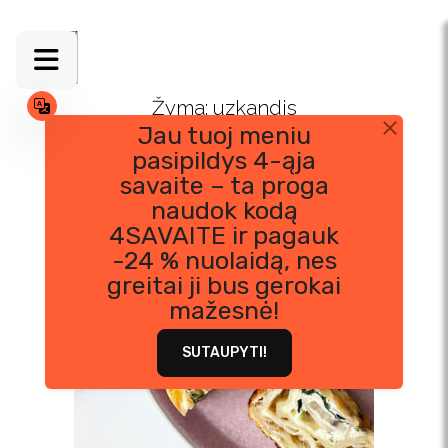
Skip
to
content
Žyma:
uzkandis
Jau tuoj meniu
pasipildys 4-ąja
savaite – ta proga
naudok kodą
4SAVAITE ir pagauk
-24 % nuolaidą, nes
greitai ji bus gerokai
mažesnė!
SUTAUPYTI!