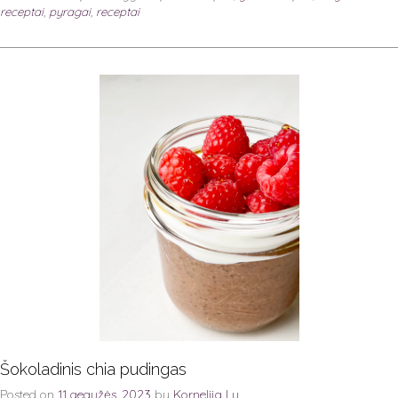
receptai
,
pyragai
,
receptai
Šokoladinis chia pudingas
Posted on
11 gegužės, 2023
by
Kornelija Lu