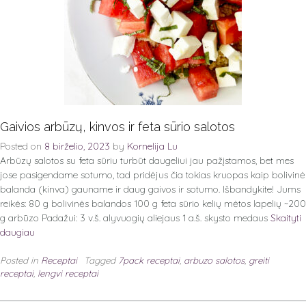
Gaivios arbūzų, kinvos ir feta sūrio salotos
Posted on
8 birželio, 2023
by
Kornelija Lu
Arbūzų salotos su feta sūriu turbūt daugeliui jau pažįstamos, bet mes
jose pasigendame sotumo, tad pridėjus čia tokias kruopas kaip bolivinė
balanda (kinva) gauname ir daug gaivos ir sotumo. Išbandykite! Jums
reikės: 80 g bolivinės balandos 100 g feta sūrio kelių mėtos lapelių ~200
g arbūzo Padažui: 3 v.š. alyvuogių aliejaus 1 a.š. skysto medaus
Skaityti
daugiau
Posted in
Receptai
Tagged
7pack receptai
,
arbuzo salotos
,
greiti
receptai
,
lengvi receptai