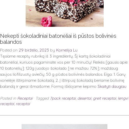
Nekepti šokoladiniai batonėliai iš pūstos bolivinės
balandos
Posted on
29 birželio, 2023
by
Kornelija Lu
Tęsiame receptų rubriką iš 3 ingredientų. Šį kartą šokoladiniai
batonėliai, kuriuos pagaminsite vos per 10 minučių! Reikės [gausis apie
10 batonėlių]: 120g juodojo šokolado [ne mažiau 72%]; maždaug
saujos liofilizuotų aviečių; 50 g pūstos bolivinės balandos. Eiga: 1. Garų
vonelėje ištirpiname šokoladą. 2. Į ištirpusį šokoladą beriame bolivinę
balandą ir gerai išmaišome. Formą išklojame kepimo
Skaityti daugiau
Posted in
Receptai
Tagged
7pack receptai
,
desertai
,
greit receptai
,
lengvi
receptai
,
receptai