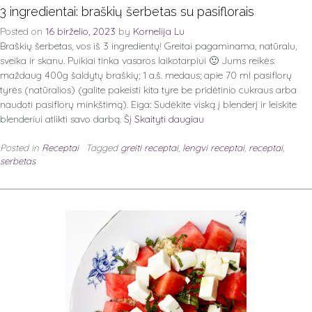
3 ingredientai: braškių šerbetas su pasiflorais
Posted on
16 birželio, 2023
by
Kornelija Lu
Braškių šerbetas, vos iš 3 ingredientų! Greitai pagaminama, natūralu,
sveika ir skanu. Puikiai tinka vasaros laikotarpiui 🙂 Jums reikės:
maždaug 400g šaldytų braškių; 1 a.š. medaus; apie 70 ml pasiflorų
tyrės (natūralios) (galite pakeisti kita tyre be pridėtinio cukraus arba
naudoti pasiflorų minkštimą). Eiga: Sudėkite viską į blenderį ir leiskite
blenderiui atlikti savo darbą. Šį
Skaityti daugiau
Posted in
Receptai
Tagged
greiti receptai
,
lengvi receptai
,
receptai
,
serbetas