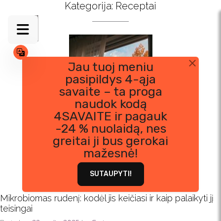
Skip
Kategorija:
Receptai
to
content
Jau tuoj meniu
pasipildys 4-ąja
savaite – ta proga
naudok kodą
4SAVAITE ir pagauk
-24 % nuolaidą, nes
greitai ji bus gerokai
mažesnė!
SUTAUPYTI!
Mikrobiomas rudenį: kodėl jis keičiasi ir kaip palaikyti jį
teisingai