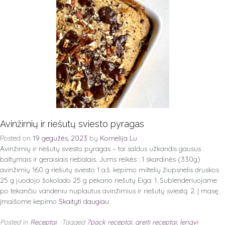
Avinžirnių ir riešutų sviesto pyragas
Posted on
19 gegužės, 2023
by
Kornelija Lu
Avinžirnių ir riešutų sviesto pyragas – tai saldus užkandis gausus
baltymais ir geraisiais riebalais. Jums reikės : 1 skardinės (330g)
avinžirnių 160 g riešutų sviesto 1 a.š. kepimo miltelių žiupsnelis druskos
25 g juodojo šokolado 25 g pekano riešutų Eiga: 1. Sublenderiuojame
po tekančiu vandeniu nuplautus avinžirnius ir riešutų sviestą. 2. Į masę
įmaišome kepimo
Skaityti daugiau
Posted in
Receptai
Tagged
7pack receptai
,
greiti receptai
,
lengvi