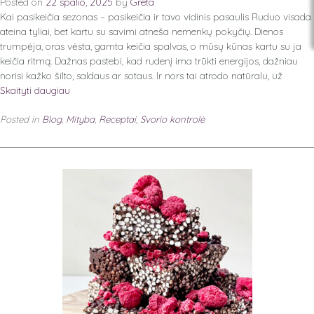
Posted on
22 spalio, 2025
by
Greta
Kai pasikeičia sezonas – pasikeičia ir tavo vidinis pasaulis Ruduo visada
ateina tyliai, bet kartu su savimi atneša nemenkų pokyčių. Dienos
trumpėja, oras vėsta, gamta keičia spalvas, o mūsų kūnas kartu su ja
keičia ritmą. Dažnas pastebi, kad rudenį ima trūkti energijos, dažniau
norisi kažko šilto, saldaus ar sotaus. Ir nors tai atrodo natūralu, už
Skaityti daugiau
Posted in
Blog
,
Mityba
,
Receptai
,
Svorio kontrolė