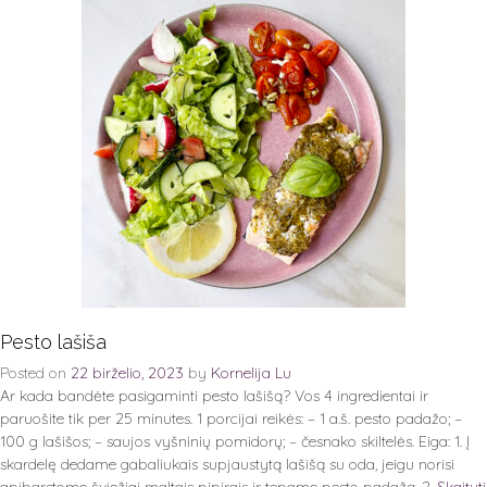
Pesto lašiša
Posted on
22 birželio, 2023
by
Kornelija Lu
Ar kada bandėte pasigaminti pesto lašišą? Vos 4 ingredientai ir
paruošite tik per 25 minutes. 1 porcijai reikės: – 1 a.š. pesto padažo; –
100 g lašišos; – saujos vyšninių pomidorų; – česnako skiltelės. Eiga: 1. Į
skardelę dedame gabaliukais supjaustytą lašišą su oda, jeigu norisi