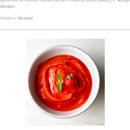
apibarstome šviežiai maltais pipirais ir tepame pesto padažą. 2.
Skaityti
daugiau
Posted in
Receptai