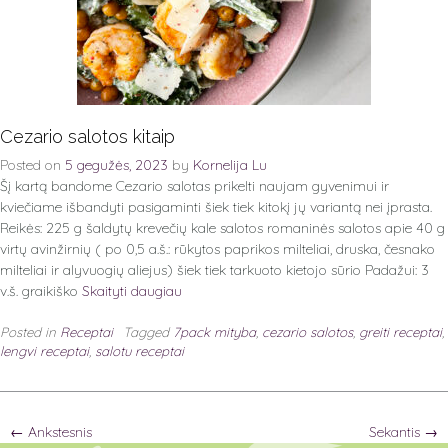
Cezario salotos kitaip
Posted on
5 gegužės, 2023
by
Kornelija Lu
Šį kartą bandome Cezario salotas prikelti naujam gyvenimui ir
kviečiame išbandyti pasigaminti šiek tiek kitokį jų variantą nei įprasta.
Reikės: 225 g šaldytų krevečių kale salotos romaninės salotos apie 40 g
virtų avinžirnių ( po 0,5 a.š.: rūkytos paprikos milteliai, druska, česnako
milteliai ir alyvuogių aliejus) šiek tiek tarkuoto kietojo sūrio Padažui: 3
v.š. graikiško
Skaityti daugiau
Posted in
Receptai
Tagged
7pack mityba
,
cezario salotos
,
greiti receptai
,
lengvi receptai
,
salotu receptai
Posts
←
Ankstesnis
Sekantis
→