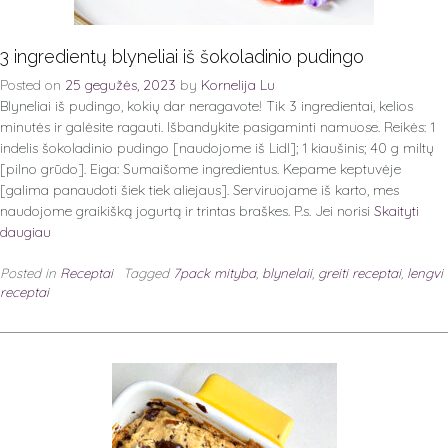
3 ingredientų blyneliai iš šokoladinio pudingo
Posted on
25 gegužės, 2023
by
Kornelija Lu
Blyneliai iš pudingo, kokių dar neragavote! Tik 3 ingredientai, kelios
minutės ir galėsite ragauti. Išbandykite pasigaminti namuose. Reikės: 1
indelis šokoladinio pudingo [naudojome iš Lidl]; 1 kiaušinis; 40 g miltų
[pilno grūdo]. Eiga: Sumaišome ingredientus. Kepame keptuvėje
[galima panaudoti šiek tiek aliejaus]. Serviruojame iš karto, mes
naudojome graikišką jogurtą ir trintas braškes. P.s. Jei norisi
Skaityti
daugiau
Posted in
Receptai
Tagged
7pack mityba
,
blynelaii
,
greiti receptai
,
lengvi
receptai