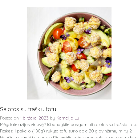
Salotos su traškiu tofu
Posted on
1 birželio, 2023
by
Kornelija Lu
Mėgstate azijos virtuvę? Išbandykite pasigaminti salotas su traškiu tofu.
Reikės: 1 pakelio (180g) rūkyto tofu sūrio apie 20 g avinžirnių miltų 2
kiaušinių apie 50 g panko džiuvesėlių mėgstamų salotų lapų pomidorų