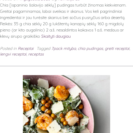
Chia [ispaninio šalavijo sėklų] pudingas turbūt žinomas kiekvienam.
Greitai pagaminamas, labai sveikas ir skanus. Vos keli pagrindiniai
ingredientai ir jau turėsite skanius bei sočius pusryčius arba desertą.
Reikės: 35 g chia sėklų 20 g lukštentų kanapių sėklų 160 g migdolų
pieno (ar kito augalinio) 2 a.š. nesaldintos kakavos 1 a.š. medaus ar
klevų sirupo graikiško
Skaityti daugiau
Posted in
Receptai
Tagged
7pack mityba
,
chia pudingas
,
greiti receptai
,
lengvi receptai
,
receptas