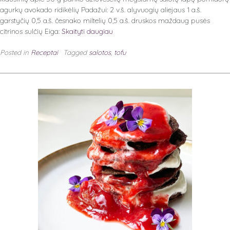
agurkų avokado ridikėlių Padažui: 2 v.š. alyvuogių aliejaus 1 a.š.
garstyčių 0,5 a.š. česnako miltelių 0,5 a.š. druskos maždaug pusės
citrinos sulčių Eiga:
Skaityti daugiau
Posted in
Receptai
Tagged
salotos
,
tofu