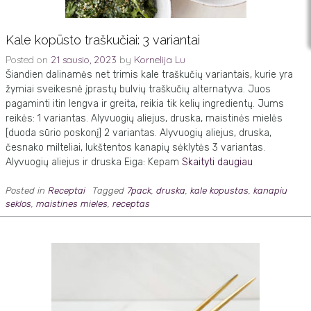
Kale kopūsto traškučiai: 3 variantai
Posted on
21 sausio, 2023
by
Kornelija Lu
Šiandien dalinamės net trimis kale traškučių variantais, kurie yra
žymiai sveikesnė įprastų bulvių traškučių alternatyva. Juos
pagaminti itin lengva ir greita, reikia tik kelių ingredientų. Jums
reikės: 1 variantas. Alyvuogių aliejus, druska, maistinės mielės
[duoda sūrio poskonį] 2 variantas. Alyvuogių aliejus, druska,
česnako milteliai, lukštentos kanapių sėklytės 3 variantas.
Alyvuogių aliejus ir druska Eiga: Kepam
Skaityti daugiau
Posted in
Receptai
Tagged
7pack
,
druska
,
kale kopustas
,
kanapiu
seklos
,
maistines mieles
,
receptas