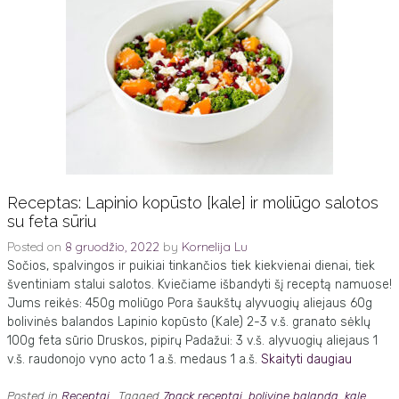
Receptas: Lapinio kopūsto [kale] ir moliūgo salotos
su feta sūriu
Posted on
8 gruodžio, 2022
by
Kornelija Lu
Sočios, spalvingos ir puikiai tinkančios tiek kiekvienai dienai, tiek
šventiniam stalui salotos. Kviečiame išbandyti šį receptą namuose!
Jums reikės: 450g moliūgo Pora šaukštų alyvuogių aliejaus 60g
bolivinės balandos Lapinio kopūsto (Kale) 2-3 v.š. granato sėklų
100g feta sūrio Druskos, pipirų Padažui: 3 v.š. alyvuogių aliejaus 1
v.š. raudonojo vyno acto 1 a.š. medaus 1 a.š.
Skaityti daugiau
Posted in
Receptai
Tagged
7pack receptai
,
bolivine balanda
,
kale