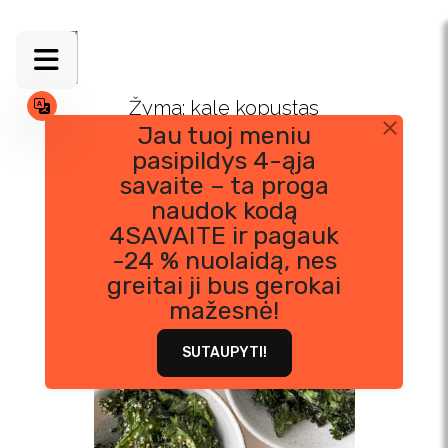
Skip
to
content
Žyma:
kale kopustas
Jau tuoj meniu
pasipildys 4-ąja
savaite – ta proga
naudok kodą
4SAVAITE ir pagauk
-24 % nuolaidą, nes
greitai ji bus gerokai
mažesnė!
SUTAUPYTI!